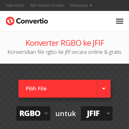
Video Editor
Add Subtitles to Video
Selanjutnya
Konverter RGBO ke JFIF
Konversikan file rgbo ke jfif secara online & gratis
Pilih File
RGBO
JFIF
untuk