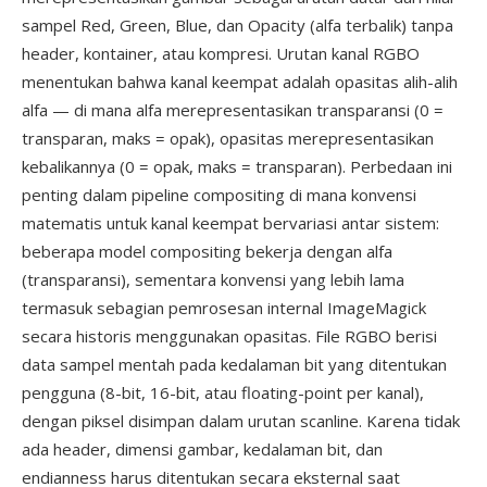
sampel Red, Green, Blue, dan Opacity (alfa terbalik) tanpa
header, kontainer, atau kompresi. Urutan kanal RGBO
menentukan bahwa kanal keempat adalah opasitas alih-alih
alfa — di mana alfa merepresentasikan transparansi (0 =
transparan, maks = opak), opasitas merepresentasikan
kebalikannya (0 = opak, maks = transparan). Perbedaan ini
penting dalam pipeline compositing di mana konvensi
matematis untuk kanal keempat bervariasi antar sistem:
beberapa model compositing bekerja dengan alfa
(transparansi), sementara konvensi yang lebih lama
termasuk sebagian pemrosesan internal ImageMagick
secara historis menggunakan opasitas. File RGBO berisi
data sampel mentah pada kedalaman bit yang ditentukan
pengguna (8-bit, 16-bit, atau floating-point per kanal),
dengan piksel disimpan dalam urutan scanline. Karena tidak
ada header, dimensi gambar, kedalaman bit, dan
endianness harus ditentukan secara eksternal saat