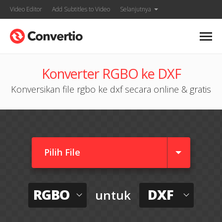
Video Editor
Add Subtitles to Video
Selanjutnya
Konverter RGBO ke DXF
Konversikan file rgbo ke dxf secara online & gratis
Pilih File
RGBO
DXF
untuk