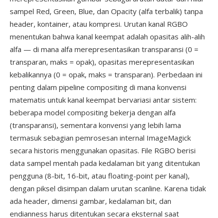
sampel Red, Green, Blue, dan Opacity (alfa terbalik) tanpa
header, kontainer, atau kompresi. Urutan kanal RGBO
menentukan bahwa kanal keempat adalah opasitas alih-alih
alfa — di mana alfa merepresentasikan transparansi (0 =
transparan, maks = opak), opasitas merepresentasikan
kebalikannya (0 = opak, maks = transparan). Perbedaan ini
penting dalam pipeline compositing di mana konvensi
matematis untuk kanal keempat bervariasi antar sistem:
beberapa model compositing bekerja dengan alfa
(transparansi), sementara konvensi yang lebih lama
termasuk sebagian pemrosesan internal ImageMagick
secara historis menggunakan opasitas. File RGBO berisi
data sampel mentah pada kedalaman bit yang ditentukan
pengguna (8-bit, 16-bit, atau floating-point per kanal),
dengan piksel disimpan dalam urutan scanline. Karena tidak
ada header, dimensi gambar, kedalaman bit, dan
endianness harus ditentukan secara eksternal saat