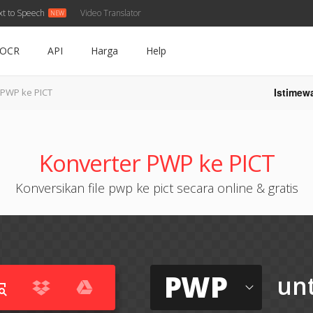
xt to Speech
Video Translator
OCR
API
Harga
Help
Istimew
PWP ke PICT
Konverter PWP ke PICT
Konversikan file pwp ke pict secara online & gratis
PWP
un