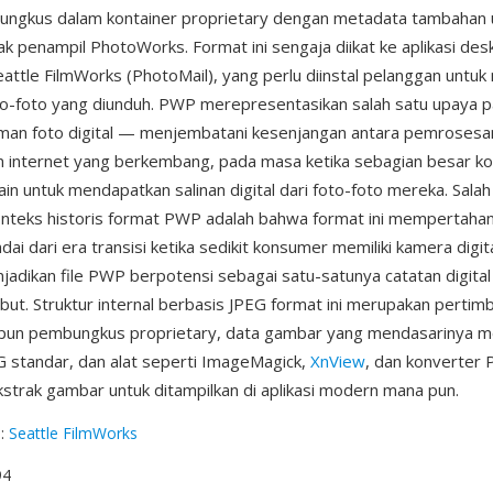
bungkus dalam kontainer proprietary dengan metadata tambahan 
ak penampil PhotoWorks. Format ini sengaja diikat ke aplikasi de
eattle FilmWorks (PhotoMail), yang perlu diinstal pelanggan untuk
o-foto yang diunduh. PWP merepresentasikan salah satu upaya pa
man foto digital — menjembatani kesenjangan antara pemrosesan
an internet yang berkembang, pada masa ketika sebagian besar k
lain untuk mendapatkan salinan digital dari foto-foto mereka. Salah
onteks historis format PWP adalah bahwa format ini mempertah
ndai dari era transisi ketika sedikit konsumer memiliki kamera digit
jadikan file PWP berpotensi sebagai satu-satunya catatan digital 
but. Struktur internal berbasis JPEG format ini merupakan pertim
kipun pembungkus proprietary, data gambar yang mendasarinya 
 standar, dan alat seperti ImageMagick,
XnView
, dan konverter
trak gambar untuk ditampilkan di aplikasi modern mana pun.
g
:
Seattle FilmWorks
94