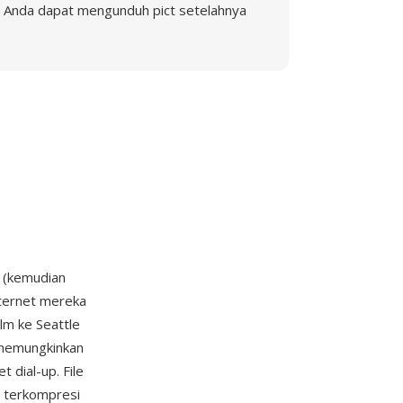
Anda dapat mengunduh pict setelahnya
(kemudian
nternet mereka
lm ke Seattle
 memungkinkan
 dial-up. File
r terkompresi