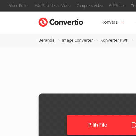
Video Editor
Add Subtitles to Video
Compress Video
GIF Editor
Te
Konversi
Beranda
Image Converter
Konverter PWP
Pilih File