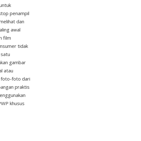
untuk
sktop penampil
 melihat dan
ling awal
 film
onsumer tidak
 satu
ankan gambar
al atau
foto-foto dari
bangan praktis
menggunakan
 PWP khusus