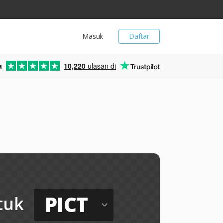
Masuk
Daftar
a
10,220
ulasan di
PICT
tuk