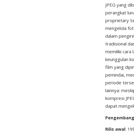
JPEG yang di
perangkat lun
proprietary S
mengelola fot
dalam pengiri
tradisional d
memiliki cara 
keunggulan k
film yang dipi
pemindai, men
periode terse
lainnya: mes
kompresi JPEG
dapat mengeks
Pengemban
Rilis awal
: 19