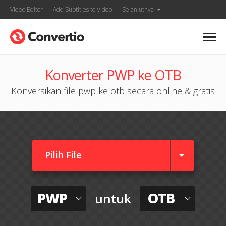
Video Editor
Add Subtitles to Video
Selanjutnya
Konverter PWP ke OTB
Konversikan file pwp ke otb secara online & gratis
Pilih File
PWP
OTB
untuk