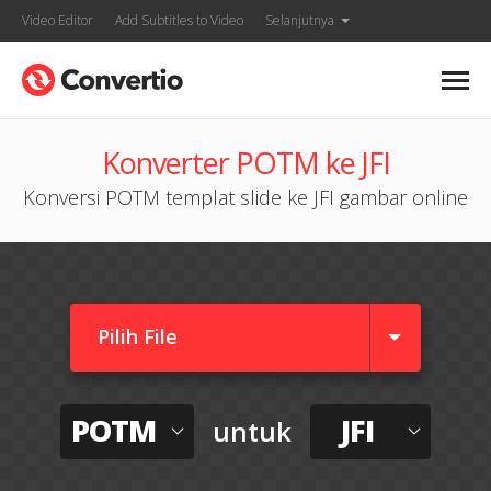
Video Editor
Add Subtitles to Video
Selanjutnya
Konverter POTM ke JFI
Konversi POTM templat slide ke JFI gambar online
Pilih File
POTM
JFI
untuk