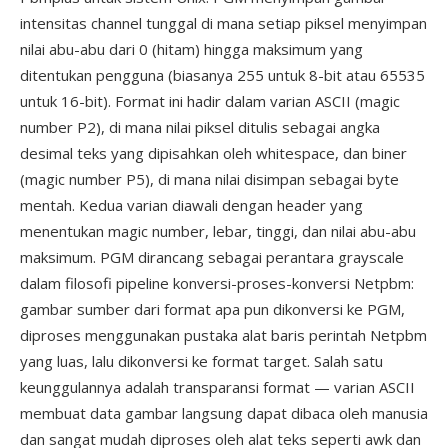
intensitas channel tunggal di mana setiap piksel menyimpan
nilai abu-abu dari 0 (hitam) hingga maksimum yang
ditentukan pengguna (biasanya 255 untuk 8-bit atau 65535
untuk 16-bit). Format ini hadir dalam varian ASCII (magic
number P2), di mana nilai piksel ditulis sebagai angka
desimal teks yang dipisahkan oleh whitespace, dan biner
(magic number P5), di mana nilai disimpan sebagai byte
mentah. Kedua varian diawali dengan header yang
menentukan magic number, lebar, tinggi, dan nilai abu-abu
maksimum. PGM dirancang sebagai perantara grayscale
dalam filosofi pipeline konversi-proses-konversi Netpbm:
gambar sumber dari format apa pun dikonversi ke PGM,
diproses menggunakan pustaka alat baris perintah Netpbm
yang luas, lalu dikonversi ke format target. Salah satu
keunggulannya adalah transparansi format — varian ASCII
membuat data gambar langsung dapat dibaca oleh manusia
dan sangat mudah diproses oleh alat teks seperti awk dan