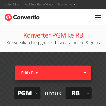
Video Editor
Add Subtitles to Video
Selanjutnya
Konverter PGM ke RB
Konversikan file pgm ke rb secara online & gratis
Pilih File
PGM
RB
untuk