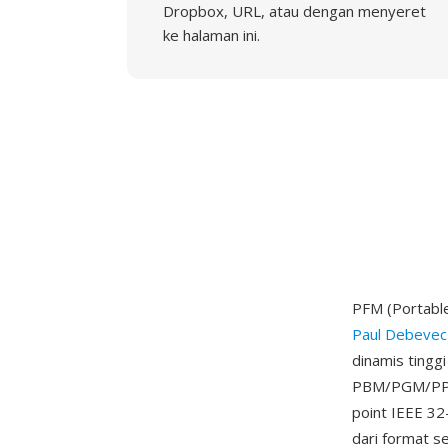
Dropbox, URL, atau dengan menyeret
ke halaman ini.
PFM (Portable
Paul Debevec
dinamis tingg
PBM/PGM/PPM 
point IEEE 32
dari format s