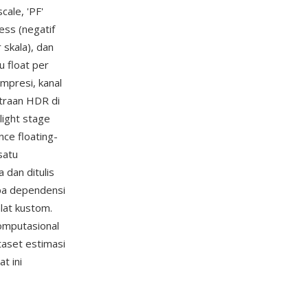
cale, 'PF'
ess (negatif
 skala), dan
u float per
ompresi, kanal
itraan HDR di
ight stage
ce floating-
satu
dan ditulis
pa dependensi
lat kustom.
omputasional
taset estimasi
t ini