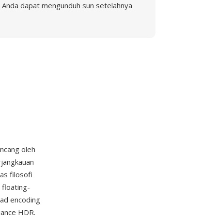
Anda dapat mengunduh sun setelahnya
ancang oleh
rjangkauan
s filosofi
floating-
ead encoding
iance HDR.