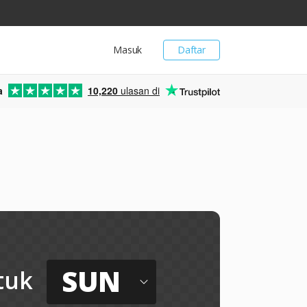
Masuk
Daftar
a
10,220
ulasan di
SUN
tuk