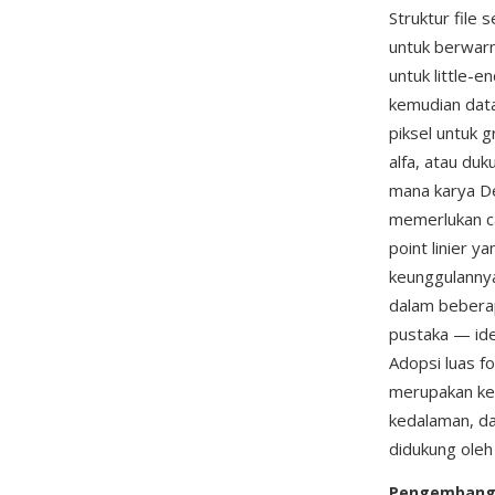
Struktur file 
untuk berwarna
untuk little-e
kemudian data
piksel untuk g
alfa, atau du
mana karya D
memerlukan ca
point linier y
keunggulannya
dalam beberap
pustaka — ide
Adopsi luas f
merupakan kek
kedalaman, d
didukung ole
Pengemban