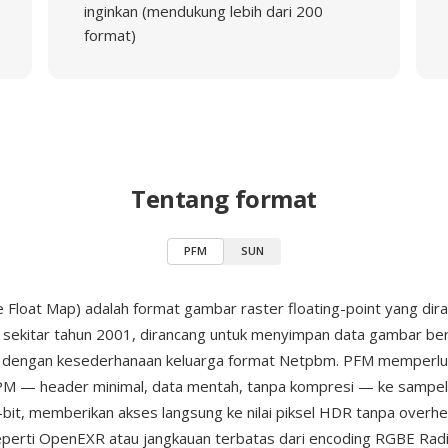
inginkan (mendukung lebih dari 200
format)
Tentang format
PFM
SUN
 Float Map) adalah format gambar raster floating-point yang dir
sekitar tahun 2001, dirancang untuk menyimpan data gambar be
i dengan kesederhanaan keluarga format Netpbm. PFM memperlua
— header minimal, data mentah, tanpa kompresi — ke sampel 
-bit, memberikan akses langsung ke nilai piksel HDR tanpa overh
eperti OpenEXR atau jangkauan terbatas dari encoding RGBE Rad