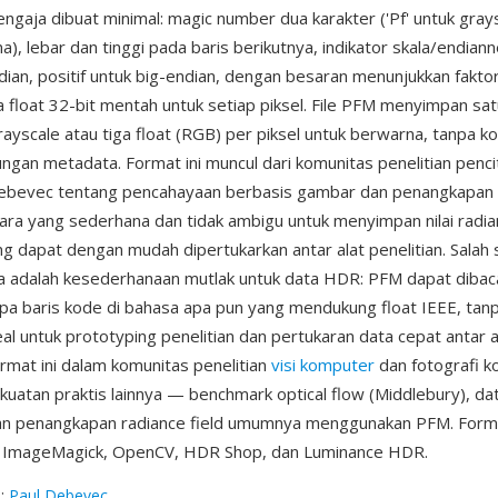
sengaja dibuat minimal: magic number dua karakter ('Pf' untuk grays
), lebar dan tinggi pada baris berikutnya, indikator skala/endiann
ndian, positif untuk big-endian, dengan besaran menunjukkan faktor
 float 32-bit mentah untuk setiap piksel. File PFM menyimpan sat
rayscale atau tiga float (RGB) per piksel untuk berwarna, tanpa k
kungan metadata. Format ini muncul dari komunitas penelitian penc
ebevec tentang pencahayaan berbasis gambar dan penangkapan l
ra yang sederhana dan tidak ambigu untuk menyimpan nilai radian
ang dapat dengan mudah dipertukarkan antar alat penelitian. Salah 
 adalah kesederhanaan mutlak untuk data HDR: PFM dapat dibaca 
a baris kode di bahasa apa pun yang mendukung float IEEE, tan
al untuk prototyping penelitian dan pertukaran data cepat antar a
ormat ini dalam komunitas penelitian
visi komputer
dan fotografi k
uatan praktis lainnya — benchmark optical flow (Middlebury), da
an penangkapan radiance field umumnya menggunakan PFM. Forma
h ImageMagick, OpenCV, HDR Shop, dan Luminance HDR.
g
:
Paul Debevec