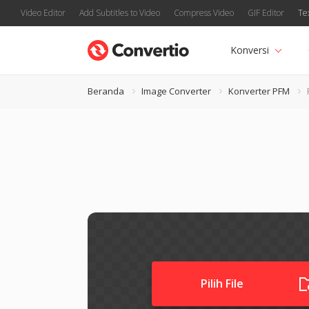
Video Editor
Add Subtitles to Video
Compress Video
GIF Editor
Te
Konversi
Beranda
Image Converter
Konverter PFM
Pilih File