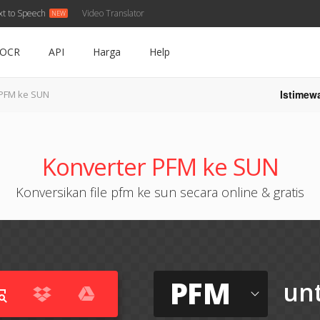
xt to Speech
Video Translator
OCR
API
Harga
Help
Istimew
PFM ke SUN
Konverter PFM ke SUN
Konversikan file pfm ke sun secara online & gratis
PFM
un