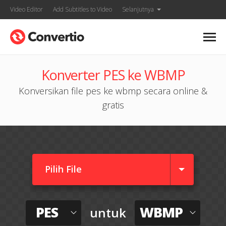
Video Editor
Add Subtitles to Video
Selanjutnya
Konverter PES ke WBMP
Konversikan file pes ke wbmp secara online &
gratis
Pilih File
PES
WBMP
untuk