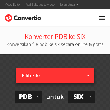
Video Editor
Add Subtitles to Video
Selanjutnya
Konverter PDB ke SIX
Konversikan file pdb ke six secara online & gratis
Pilih File
PDB
SIX
untuk