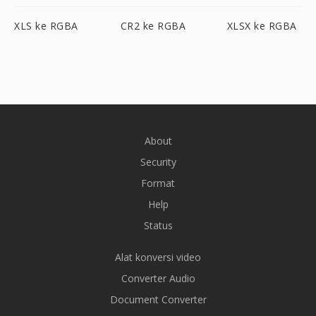
XLS ke RGBA
CR2 ke RGBA
XLSX ke RGBA
About
Security
Format
Help
Status
Alat konversi video
Converter Audio
Document Converter