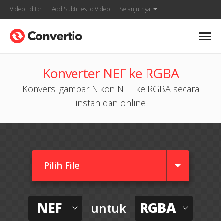
Video Editor
Add Subtitles to Video
Selanjutnya
Konverter NEF ke RGBA
Konversi gambar Nikon NEF ke RGBA secara
instan dan online
Pilih File
NEF
RGBA
untuk