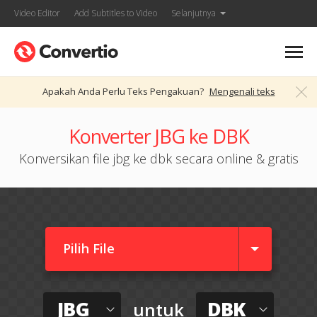
Video Editor
Add Subtitles to Video
Selanjutnya
Apakah Anda Perlu Teks Pengakuan?
Mengenali teks
Konverter JBG ke DBK
Konversikan file jbg ke dbk secara online & gratis
Pilih File
JBG
DBK
untuk