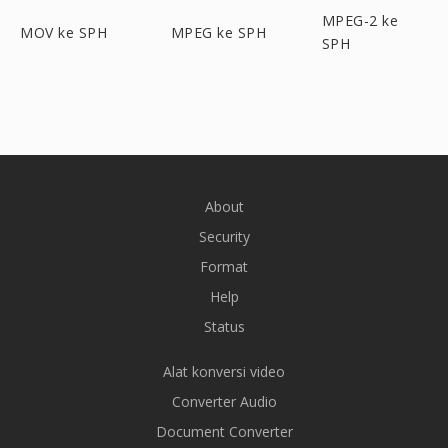
MPEG-2 ke
MOV ke SPH
MPEG ke SPH
SPH
About
Security
Format
Help
Status
Alat konversi video
Converter Audio
Document Converter