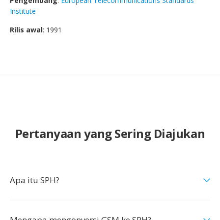
Pengembang
:
European Telecommunications Standards
Institute
Rilis awal
: 1991
Pertanyaan yang Sering Diajukan
Apa itu SPH?
Mengapa mengonversi GSM ke SPH?