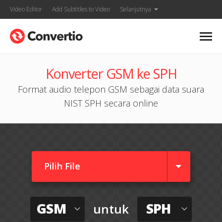
Video Editor
Add Subtitles to Video
Selanjutnya
Konverter GSM ke SPH
Format audio telepon GSM sebagai data suara
NIST SPH secara online
Pilih File
GSM
SPH
untuk