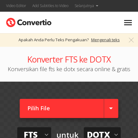
Video Editor
Add Subtitles to Video
Selanjutnya
Apakah Anda Perlu Teks Pengakuan?
Mengenali teks
Konverter FTS ke DOTX
Konversikan file fts ke dotx secara online & gratis
Pilih File
FTS
DOTX
untuk