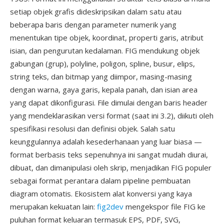
setiap objek grafis dideskripsikan dalam satu atau
beberapa baris dengan parameter numerik yang
menentukan tipe objek, koordinat, properti garis, atribut
isian, dan pengurutan kedalaman. FIG mendukung objek
gabungan (grup), polyline, poligon, spline, busur, elips,
string teks, dan bitmap yang diimpor, masing-masing
dengan warna, gaya garis, kepala panah, dan isian area
yang dapat dikonfigurasi. File dimulai dengan baris header
yang mendeklarasikan versi format (saat ini 3.2), diikuti oleh
spesifikasi resolusi dan definisi objek. Salah satu
keunggulannya adalah kesederhanaan yang luar biasa —
format berbasis teks sepenuhnya ini sangat mudah diurai,
dibuat, dan dimanipulasi oleh skrip, menjadikan FIG populer
sebagai format perantara dalam pipeline pembuatan
diagram otomatis. Ekosistem alat konversi yang kaya
merupakan kekuatan lain:
fig2dev
mengekspor file FIG ke
puluhan format keluaran termasuk EPS, PDF, SVG,