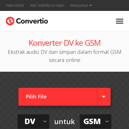
Video Editor
Add Subtitles to Video
Selanjutnya
Konverter DV ke GSM
Ekstrak audio DV dan simpan dalam format GSM
secara online
Pilih File
DV
GSM
untuk