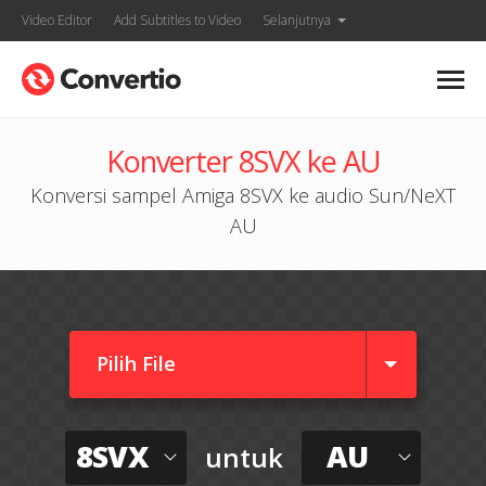
Video Editor
Add Subtitles to Video
Selanjutnya
Konverter 8SVX ke AU
Konversi sampel Amiga 8SVX ke audio Sun/NeXT
AU
Pilih File
8SVX
AU
untuk