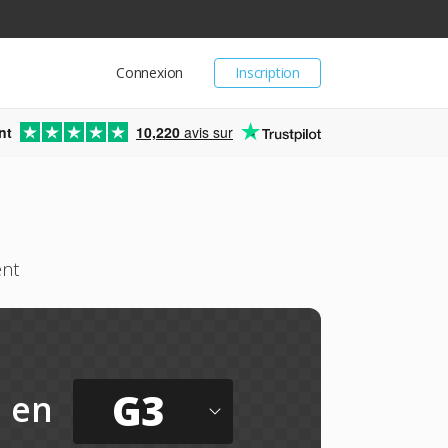
Connexion
Inscription
nt
10,220
avis sur
ent
G3
en