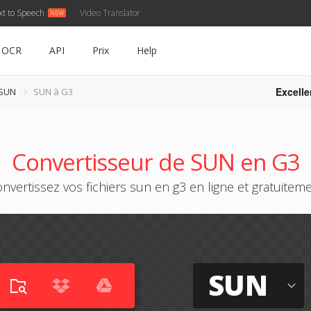
xt to Speech
Video Translator
OCR
API
Prix
Help
Excelle
 SUN
SUN à G3
Convertisseur de SUN en G3
nvertissez vos fichiers sun en g3 en ligne et gratuitem
SUN