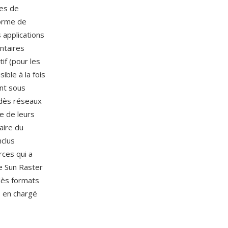
nes de
forme de
 applications
ntaires
if (pour les
ible à la fois
ant sous
 dès réseaux
e de leurs
aire du
nclus
rces qui a
te Sun Raster
 dès formats
s en chargé