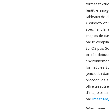
format textue
fenêtre, imag
tableaux de d
X Window et S
specifiant la 
images de curs
par le compila
SunOS puis So
et dès débuts
environnement
format : les S
(#include) dan
precede les s
offre un autre
d'image binair
par
ImageMag
Développeur