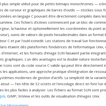
l plus simple utilisé pour de petits bitmaps monochromes — icô
es de curseur et graphiques de barres d'outils — stockes sous 
onnées en langage C pouvant être directement compilés dans les
unView. Ces fichiers d'icônes commencent par un bloc de comme
largeur, la hauteur et optionnellement les coordonnées du point act
eur), suivis de valeurs de pixels hexadecimales dans un format lis
teur C et par l'outil iconedit. Les stations de travail Sun fonctionn
laris étaient dès plateformes fondatrices de l'informatique Unix,
 d'Internet, et les formats d'image SUN faisaient partie integrant
s graphiques. L'un dès avantages est la double nature texte/bin
un Icons sont du code source C valide qui peut être directement i
s les applications, une approche pratique d'intégration de ressou
ystèmes modernes de gestion d'actifs. La simplicité de la varian
 atout — l'en-tête de 32 octets et l'encodage direct en font l'un
es les plus faciles à analyser. Les fichiers au format SUN sont pri
ick
, GIMP, XnView et les outils de visualisation d'images Unix.
:
Sun Microsystems