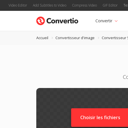
Video Editor
Add Subtitles to Video
Compress Video
GIF Editor
Te
Convertir
Accueil
Convertisseur d'image
Convertisseur
Co
Choisir les fichiers