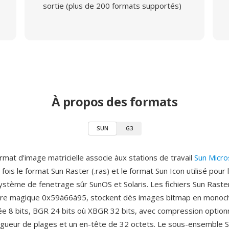
sortie (plus de 200 formats supportés)
À propos des formats
SUN
G3
rmat d'image matricielle associe àux stations de travail
Sun Micr
 fois le format Sun Raster (.ras) et le format Sun Icon utilisé pour 
ystème de fenetrage sûr SunOS et Solaris. Les fichiers Sun Raster,
bre magique 0x59à66à95, stockent dès images bitmap en monoch
ée 8 bits, BGR 24 bits où XBGR 32 bits, avec compression optionn
gueur de plages et un en-tête de 32 octets. Le sous-ensemble S