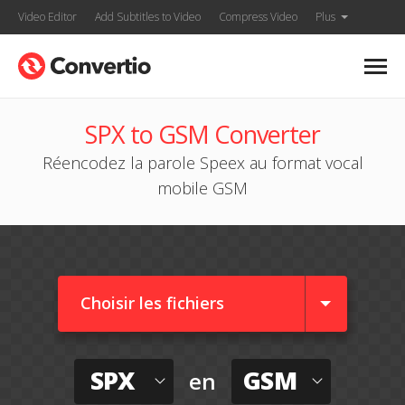
Video Editor
Add Subtitles to Video
Compress Video
Plus
SPX to GSM Converter
Réencodez la parole Speex au format vocal
mobile GSM
Choisir les fichiers
SPX
GSM
en