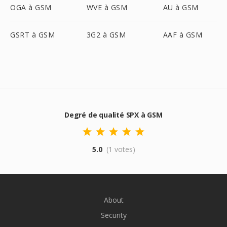
OGA à GSM
WVE à GSM
AU à GSM
GSRT à GSM
3G2 à GSM
AAF à GSM
Degré de qualité SPX à GSM
5.0
(1 votes)
About
Security