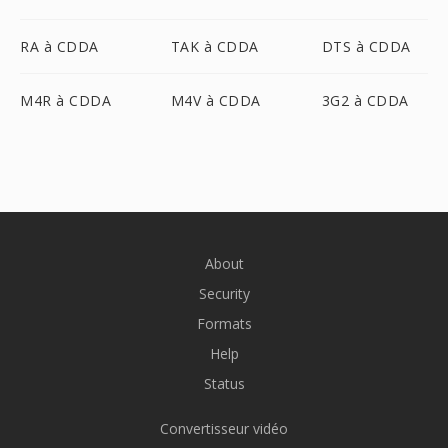
RA à CDDA
TAK à CDDA
DTS à CDDA
M4R à CDDA
M4V à CDDA
3G2 à CDDA
About
Security
Formats
Help
Status
Convertisseur vidéo