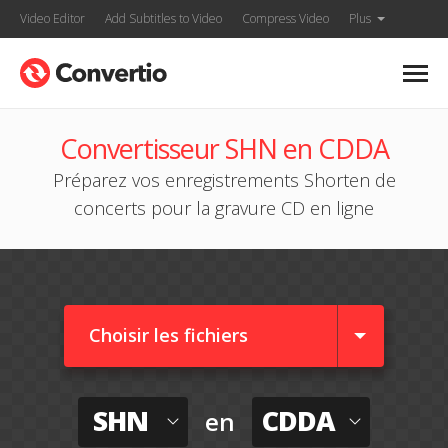
Video Editor
Add Subtitles to Video
Compress Video
Plus
Convertisseur SHN en CDDA
Préparez vos enregistrements Shorten de
concerts pour la gravure CD en ligne
Choisir les fichiers
SHN
CDDA
en