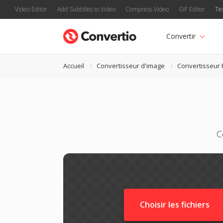
Video Editor
Add Subtitles to Video
Compress Video
GIF Editor
Te
Convertir
Accueil
Convertisseur d'image
Convertisseur 
C
Choisir les fichiers