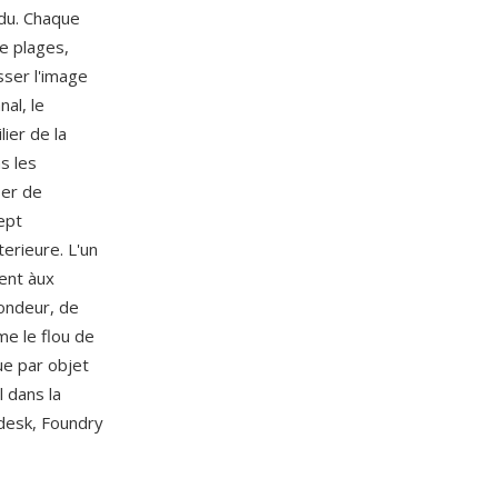
ndu. Chaque
e plages,
sser l'image
nal, le
ier de la
s les
ser de
ept
erieure. L'un
ent àux
ondeur, de
me le flou de
ue par objet
l dans la
odesk, Foundry