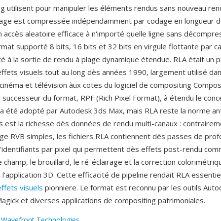
g utilisent pour manipuler les éléments rendus sans nouveau re
ayage est compressée indépendamment par codage en longueur d
 accès aleatoire efficace à n'importé quelle ligne sans décompre
rmat supporté 8 bits, 16 bits et 32 bits en virgule flottante par ca
é à la sortie de rendu à plage dynamique étendue. RLA était un pil
effets visuels tout au long dès années 1990, largement utilisé dan
 cinéma et télévision àux cotes du logiciel de compositing Compo
 successeur du format, RPF (Rich Pixel Format), à étendu le conc
a été adopté par Autodesk 3ds Max, mais RLA reste la norme ant
 est la richesse dès données de rendu multi-canaux : contrairem
ge RVB simples, les fichiers RLA contiennent dès passes de prof
'identifiants par pixel qui permettent dès effets post-rendu com
champ, le brouillard, le ré-éclairage et la correction colorimétriq
 l'application 3D. Cette efficacité de pipeline rendait RLA essentie
effets visuels
pionniere. Le format est reconnu par les outils Aut
gick et diverses applications de compositing patrimoniales.
:
Wavefront Technologies