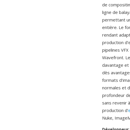
de compositin
ligne de bal
permettant un
entière. Le fo
rendant adapt
production d'
pipelines VFX
Wavefront. Le
davantage et 
dès avantages
formats d'ima
normales et d
profondeur de 
sans revenir à
production d'
Nuke, ImageMa
Développeur