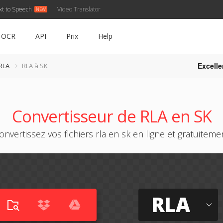
xt to Speech
Video Translator
OCR
API
Prix
Help
Excelle
RLA
RLA à SK
Convertisseur de RLA en SK
onvertissez vos fichiers rla en sk en ligne et gratuiteme
RLA