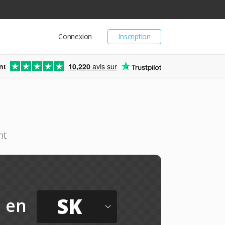
Connexion
Inscription
nt
10,220
avis sur
nt
SK
en