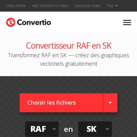
Video Editor
Add Subtitles to Video
Compress Video
Plus
Convertisseur RAF en SK
Transformez RAF en SK — créez des graphiques
vectoriels gratuitement
Choisir les fichiers
RAF
SK
en