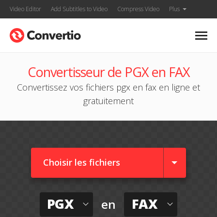
Video Editor
Add Subtitles to Video
Compress Video
Plus
Convertisseur de PGX en FAX
Convertissez vos fichiers pgx en fax en ligne et
gratuitement
Choisir les fichiers
PGX
FAX
en