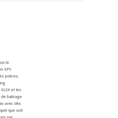
us la
ion XPS
ès polices,
ing
 XLSX et les
 de balisage
vas avec dès
quel que soit
ions par