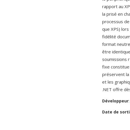
rapport au XPS
la prisé en c
processus de 
que XPS) lors
fidélité docu
format neutre
être identique
soumissions r
fixe constitu
préservent la
et les graphi
.NET offre dès
Développeur
Date de sorti