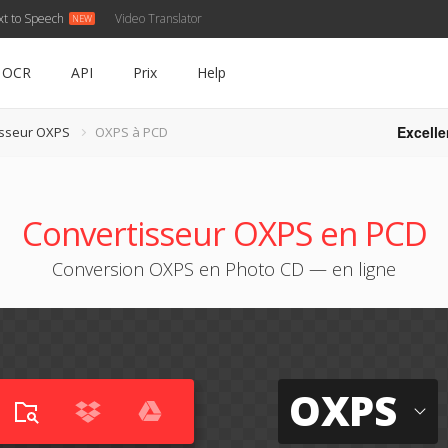
xt to Speech
Video Translator
OCR
API
Prix
Help
Excelle
isseur OXPS
OXPS à PCD
Convertisseur OXPS en PCD
Conversion OXPS en Photo CD — en ligne
OXPS