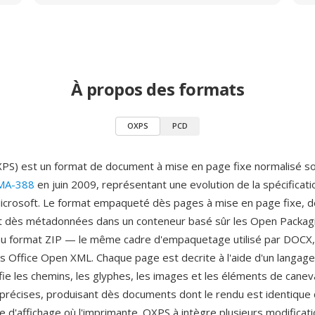
À propos des formats
OXPS
PCD
S) est un format de document à mise en page fixe normalisé so
MA-388
en juin 2009, représentant une evolution de la spécificat
Microsoft. Le format empaqueté dès pages à mise en page fixe, d
t dès métadonnées dans un conteneur basé sûr les Open Packag
u format ZIP — le même cadre d'empaquetage utilisé par DOCX,
s Office Open XML. Chaque page est decrite à l'aide d'un langage
fie les chemins, les glyphes, les images et les éléments de cane
récises, produisant dès documents dont le rendu est identique 
e d'affichage où l'imprimante. OXPS à intègre plusieurs modificat