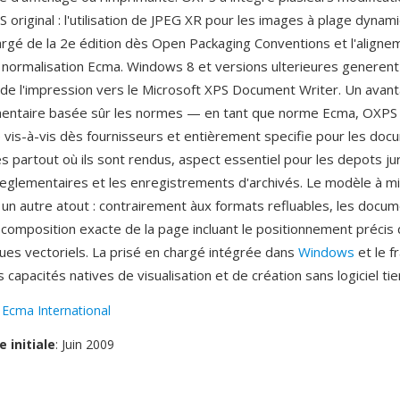
 original : l'utilisation de JPEG XR pour les images à plage dyna
hargé de la 2e édition dès Open Packaging Conventions et l'aligne
normalisation Ecma. Windows 8 et versions ulterieures generent
 de l'impression vers le Microsoft XPS Document Writer. Un avant
mentaire basée sûr les normes — en tant que norme Ecma, OXPS 
 vis-à-vis dès fournisseurs et entièrement specifie pour les do
s partout où ils sont rendus, aspect essentiel pour les depots jur
eglementaires et les enregistrements d'archivés. Le modèle à m
e un autre atout : contrairement àux formats refluables, les doc
 composition exacte de la page incluant le positionnement précis
ques vectoriels. La prisé en chargé intégrée dans
Windows
et le 
 capacités natives de visualisation et de création sans logiciel tie
:
Ecma International
e initiale
: Juin 2009