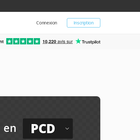
Connexion
Inscription
nt
10,220
avis sur
PCD
en