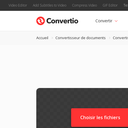
Video Editor
Add Subtitles to Video
Compress Video
GIF Editor
Te
Convertir
Accueil
Convertisseur de documents
Convert
Choisir les fichiers