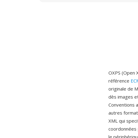
OXPS (Open XP
référence
EC
originale de 
dès images e
Conventions a
autres format
XML qui speci
coordonnées p
le périphériqu