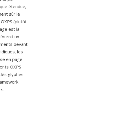
mique étendue,
ment sûr le
 OXPS (plutôt
age est la
fournit un
cuments devant
idiques, les
ise en page
uments OXPS
 dès glyphes
framework
rs.