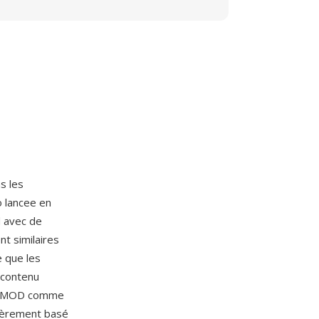
ns les
o lancee en
d avec de
nt similaires
e que les
 contenu
 le MOD comme
tièrement basé