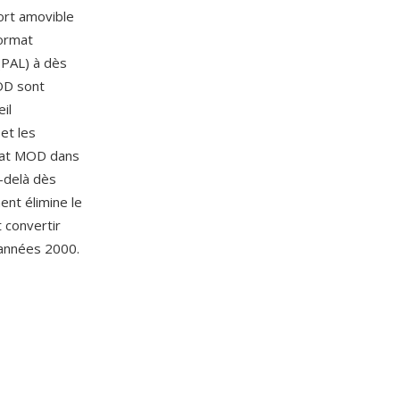
port amovible
format
(PAL) à dès
MOD sont
il
et les
mat MOD dans
-delà dès
ent élimine le
 convertir
 années 2000.