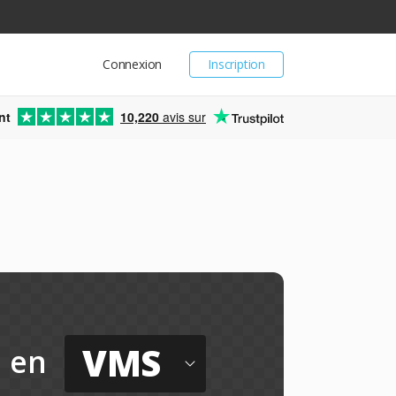
Connexion
Inscription
nt
10,220
avis sur
VMS
en