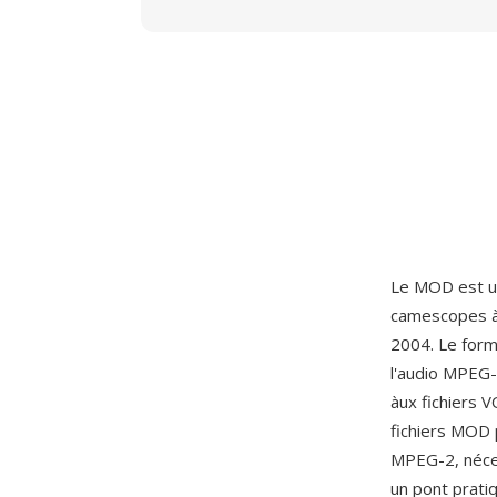
Le MOD est u
camescopes à 
2004. Le form
l'audio MPEG-1
àux fichiers 
fichiers MOD 
MPEG-2, néce
un pont prati