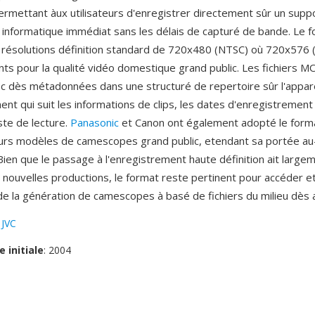
 permettant àux utilisateurs d'enregistrer directement sûr un sup
 informatique immédiat sans les délais de capturé de bande. Le 
 résolutions définition standard de 720x480 (NTSC) où 720x576 
ants pour la qualité vidéo domestique grand public. Les fichiers 
c dès métadonnées dans une structuré de repertoire sûr l'appare
nt qui suit les informations de clips, les dates d'enregistrement 
ste de lecture.
Panasonic
et Canon ont également adopté le for
eurs modèles de camescopes grand public, etendant sa portée au
Bien que le passage à l'enregistrement haute définition ait largem
nouvelles productions, le format reste pertinent pour accéder et
de la génération de camescopes à basé de fichiers du milieu dès
:
JVC
e initiale
: 2004