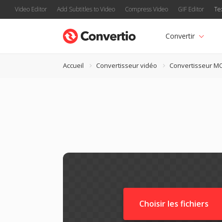
Video Editor
Add Subtitles to Video
Compress Video
GIF Editor
Te
Convertir
Accueil
Convertisseur vidéo
Convertisseur M
Choisir les fichiers