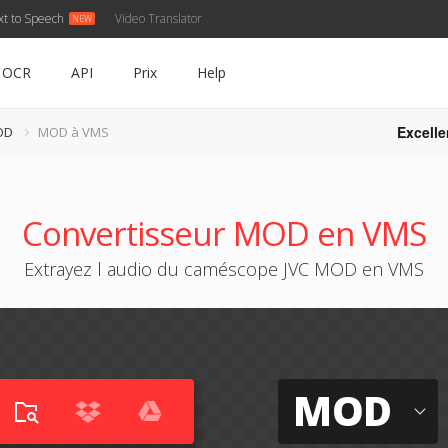
xt to Speech
Video Translator
OCR
API
Prix
Help
Excelle
OD
MOD à VMS
Convertisseur MOD en VMS
Extrayez l audio du caméscope JVC MOD en VMS
MOD