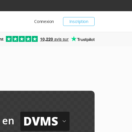
Connexion
Inscription
nt
10,220
avis sur
DVMS
en