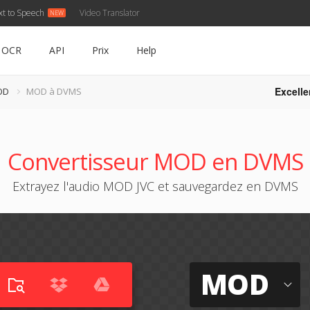
xt to Speech
Video Translator
OCR
API
Prix
Help
Excelle
OD
MOD à DVMS
Convertisseur MOD en DVMS
Extrayez l'audio MOD JVC et sauvegardez en DVMS
MOD