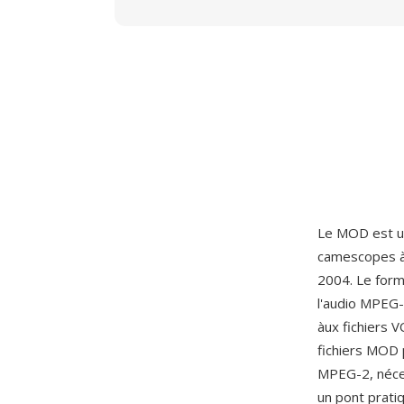
Le MOD est u
camescopes à 
2004. Le form
l'audio MPEG-1
àux fichiers 
fichiers MOD 
MPEG-2, néce
un pont prati