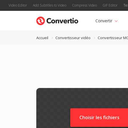
Video Editor
Add Subtitles to Video
Compress Video
GIF Editor
Te
Convertir
Accueil
Convertisseur vidéo
Convertisseur M
Choisir les fichiers