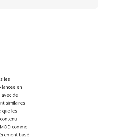
ns les
o lancee en
d avec de
nt similaires
e que les
 contenu
 le MOD comme
tièrement basé