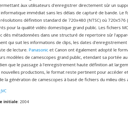
 permettant àux utilisateurs d'enregistrer directement sûr un sup
 informatique immédiat sans les délais de capturé de bande. Le 
 résolutions définition standard de 720x480 (NTSC) où 720x576 
ants pour la qualité vidéo domestique grand public. Les fichiers 
c dès métadonnées dans une structuré de repertoire sûr l'appare
nt qui suit les informations de clips, les dates d'enregistrement 
ste de lecture.
Panasonic
et Canon ont également adopté le for
eurs modèles de camescopes grand public, etendant sa portée au
Bien que le passage à l'enregistrement haute définition ait largem
nouvelles productions, le format reste pertinent pour accéder et
de la génération de camescopes à basé de fichiers du milieu dès
:
JVC
e initiale
: 2004