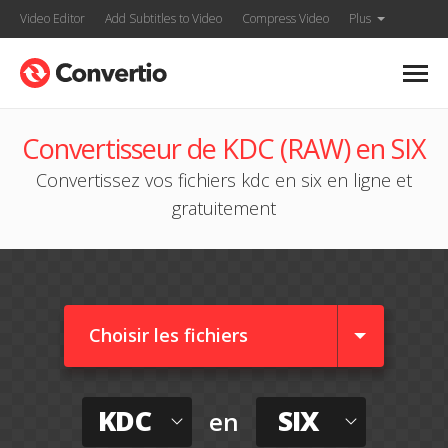
Video Editor
Add Subtitles to Video
Compress Video
Plus
Convertisseur de KDC (RAW) en SIX
Convertissez vos fichiers kdc en six en ligne et
gratuitement
Choisir les fichiers
KDC
SIX
en