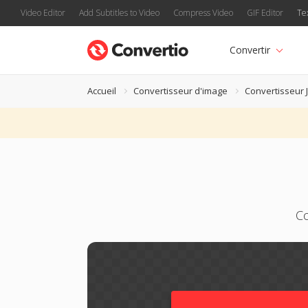
Video Editor
Add Subtitles to Video
Compress Video
GIF Editor
Te
Convertir
Accueil
Convertisseur d'image
Convertisseur 
Co