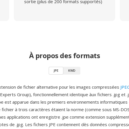
sortie (plus de 200 formats supportés)
À propos des formats
JPE
KWD
xtension de fichier alternative pour les images compressées
JPE
xperts Group), fonctionnellement identique àux fichiers .jpg et .
jpe est apparue dans les premiers environnements informatiques 
 fichier à trois caractères étaient la norme (comme sous MS-D
aines applications ont enregistre .jpe comme extension supplémen
otes de .jpg. Les fichiers JPE contiennent dès données compres