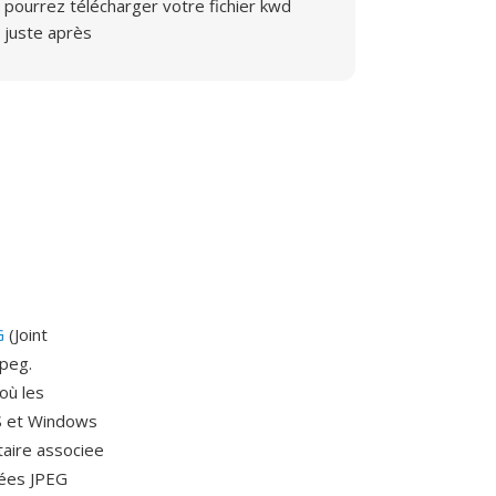
pourrez télécharger votre fichier kwd
juste après
G
(Joint
jpeg.
où les
OS et Windows
taire associee
sées JPEG