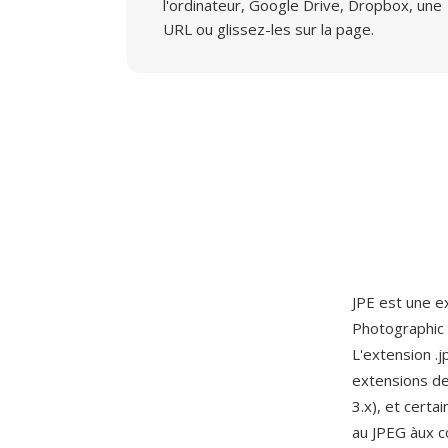
l'ordinateur, Google Drive, Dropbox, une
URL ou glissez-les sur la page.
JPE est une e
Photographic E
L'extension .
extensions de
3.x), et cert
au JPEG àux c