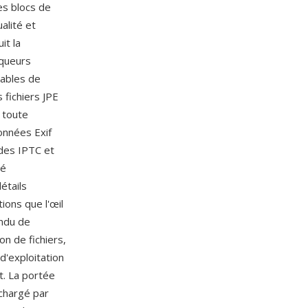
es blocs de
alité et
it la
rqueurs
tables de
 fichiers JPE
 toute
onnées Exif
ndes IPTC et
té
étails
ions que l'œil
endu de
n de fichiers,
d'exploitation
t. La portée
 chargé par