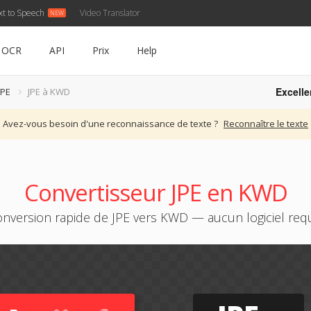
xt to Speech
Video Translator
OCR
API
Prix
Help
Excelle
JPE
JPE à KWD
Avez-vous besoin d'une reconnaissance de texte ?
Reconnaître le texte
Convertisseur JPE en KWD
nversion rapide de JPE vers KWD — aucun logiciel req