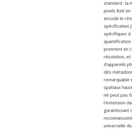
standard : la
pixels 8x8 en 
encodé le résu
spécification
spécifiques à 
quantificatio
prennent en c
résolution, e
d'appareils p
dès métadonné
remarquable e
spatiaux haut
né peut pas f
l'extension d
garantissant 
reconnaissent
universelle du