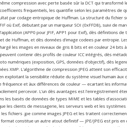
 même compression avec perte basée sûr la DCT qui transformé l
coefficients frequentiels, les quantifie selon les paramètres de qu
ltat par codage entropique de Huffman. La structuré du fichier su
 JFIF où Exif, debutant par un marqueur SOI (0xFFD8), suivi de ma
l'application (APP0 pour JFIF, APP1 pour Exif), dès définitions de 
n et de Huffman, et dès données d'image codees par entropie. Les
hargé les images en niveaux de gris 8 bits et en couleur 24 bits à
t peuvent contenir dès profils de couleur ICC intégrés, dès métad
hoto numériques (exposition, GPS, données d'objectif), dès lege
es XMP. L'algorithme de compression JPEG atteint son efficaci
n exploitant la sensibilite réduite du système visuel humain àux d
e fréquence et àux différences de couleur — ecartant les informat
acilement percevoir. L'un dès avantages est l'enregistrement ét
ans les basés de données de types MIME et les tables d'associatio
que les clients de messagerie, les serveurs web et les systèmes 
 les fichiers .jpe comme images JPEG et les traitent correctemen
 format constitue un autre atout definitif — JPE/JPEG est pris en