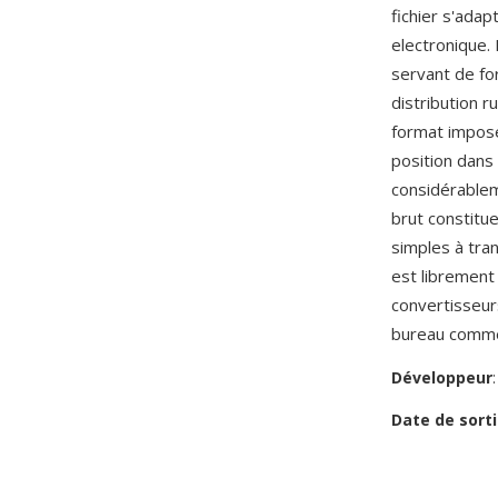
fichier s'ada
electronique.
servant de fo
distribution 
format impose
position dans 
considérablem
brut constitue
simples à tra
est librement
convertisseur
bureau comme 
Développeur
Date de sorti