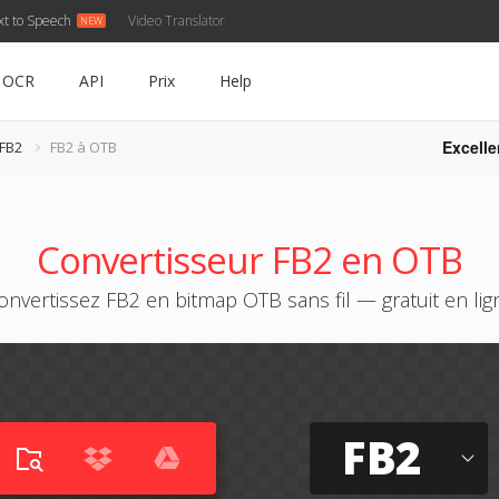
xt to Speech
Video Translator
OCR
API
Prix
Help
Excelle
 FB2
FB2 à OTB
Convertisseur FB2 en OTB
onvertissez FB2 en bitmap OTB sans fil — gratuit en lig
FB2