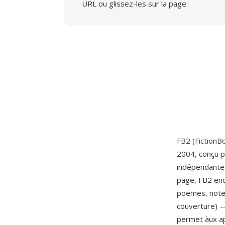
URL ou glissez-les sur la page.
FB2 (FictionB
2004, conçu p
indépendante 
page, FB2 enc
poemes, notes
couverture) 
permet àux ap