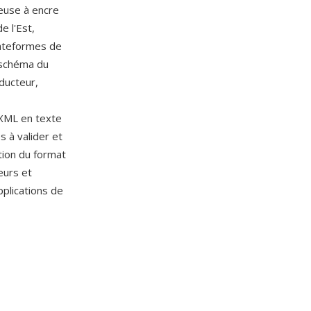
seuse à encre
 l'Est,
lateformes de
 schéma du
ducteur,
 XML en texte
s à valider et
tion du format
eurs et
plications de