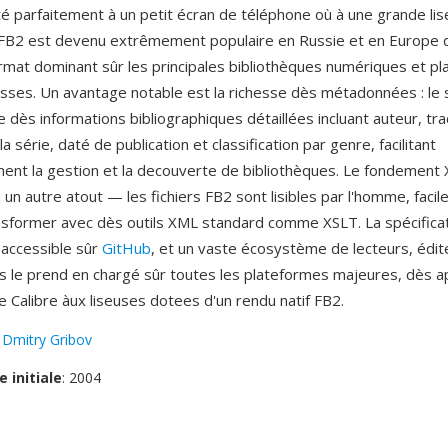
pté parfaitement à un petit écran de téléphone où à une grande li
 FB2 est devenu extrêmement populaire en Russie et en Europe de
rmat dominant sûr les principales bibliothèques numériques et p
russes. Un avantage notable est la richesse dès métadonnées : le
 dès informations bibliographiques détaillées incluant auteur, tra
la série, daté de publication et classification par genre, facilitant
ent la gestion et la decouverte de bibliothèques. Le fondement
 un autre atout — les fichiers FB2 sont lisibles par l'homme, facile
nsformer avec dès outils XML standard comme XSLT. La spécifica
 accessible sûr
GitHub
, et un vaste écosystème de lecteurs, édit
s le prend en chargé sûr toutes les plateformes majeures, dès ap
Calibre àux liseuses dotees d'un rendu natif FB2.
:
Dmitry Gribov
e initiale
: 2004