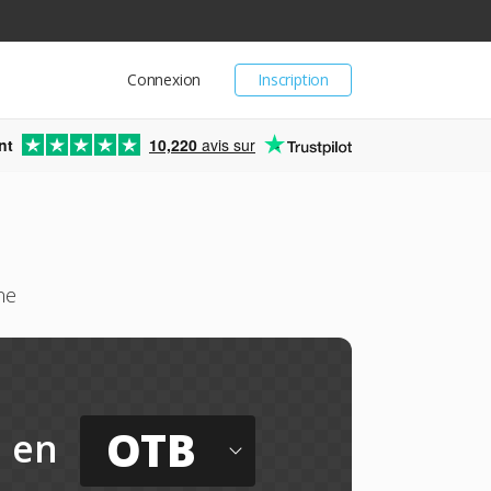
Connexion
Inscription
nt
10,220
avis sur
ne
OTB
en