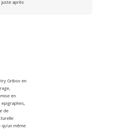
juste après
itry Gribov en
vrage,
 mise en
, epigraphes,
ge de
turelle
te qu'un même