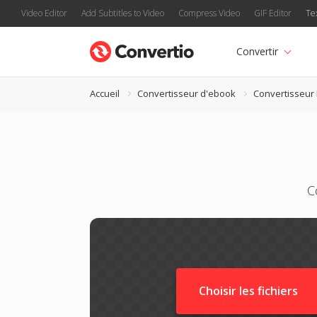
Video Editor
Add Subtitles to Video
Compress Video
GIF Editor
Te
Convertir
Accueil
Convertisseur d'ebook
Convertisseur
C
Choisir les fichiers