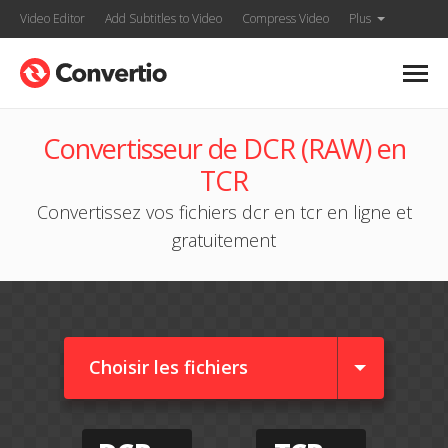
Video Editor
Add Subtitles to Video
Compress Video
Plus
Convertisseur de DCR (RAW) en
TCR
Convertissez vos fichiers dcr en tcr en ligne et
gratuitement
Choisir les fichiers