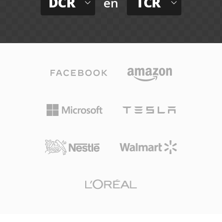
DCR
TCR
en