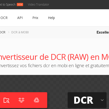
xt to Speech
Video Translator
OCR
API
Prix
Help
Excelle
 DCR
DCR à MOBI
vertisseur de DCR (RAW) en 
vertissez vos fichiers dcr en mobi en ligne et gratuite
DCR