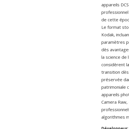
appareils DCS
professionnel 
de cette époq
Le format st
Kodak, incluan
paramètres pr
dès avantages
la science de
considèrent la
transition dè
préservée dan
patrimoniale 
appareils pho
Camera Raw, 
professionnel
algorithmes 
Développeur