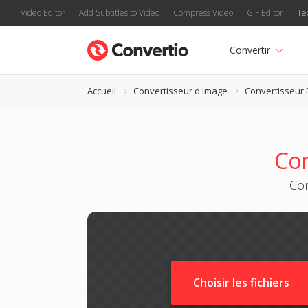
Video Editor
Add Subtitles to Video
Compress Video
GIF Editor
Te
Convertir
Accueil
Convertisseur d'image
Convertisseur
Con
Con
Choisir les fichiers