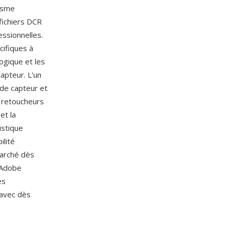
lisme
 fichiers DCR
ssionnelles.
ifiques à
logique et les
apteur. L'un
 de capteur et
 retoucheurs
et la
istique
ilité
marché dès
 Adobe
es
 avec dès