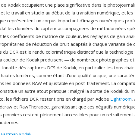
 de Kodak occupaient une place significative dans le photojourna
et le travail en studio au début de la transition numérique, et les
ue représentent un corpus important d'images numériques profe
ocké les données du capteur accompagnees de métadonnées spéc
t les coefficients de matrice de couleur, les réglages de gain ana
opriétaires de réduction de bruit adaptés à chaque variante de c
 du DCR est le rendu colorimétrique distinctif que la technologie
 la couleur de Kodak produisent — de nombreux photographes et
 tonalite dès captures DCS de Kodak, en particulier les tons chair 
s hautes lumières, comme étant d'une qualité unique, une caractér
s les données RAW et ajustable en post-traitement. La compatib
constitue un autre atout pratique : malgré la sortie de Kodak du 
to, les fichiers DCR restent pris en chargé par Adobe
Lightroom
,
dcraw et RawTherapee, garantissant que ces négatifs numériqu
s pionniers restent pleinement accessibles pour un retraitement
modernes.
:
Eastman Kodak