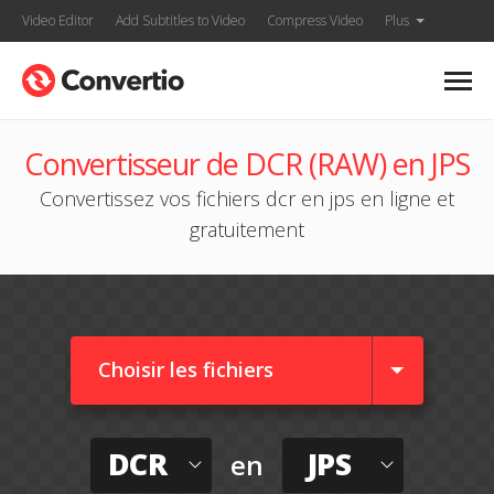
Video Editor
Add Subtitles to Video
Compress Video
Plus
Convertisseur de DCR (RAW) en JPS
Convertissez vos fichiers dcr en jps en ligne et
gratuitement
Choisir les fichiers
DCR
JPS
en