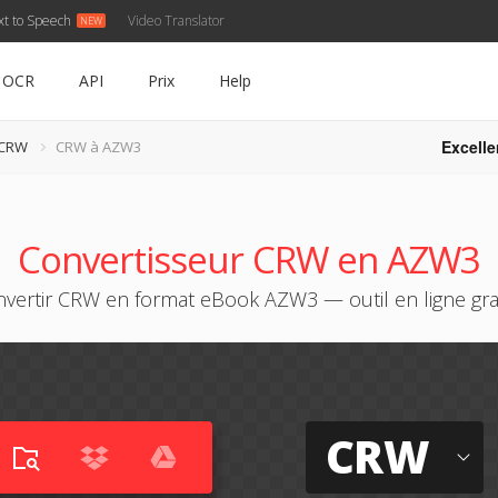
xt to Speech
Video Translator
OCR
API
Prix
Help
Excelle
 CRW
CRW à AZW3
Convertisseur CRW en AZW3
vertir CRW en format eBook AZW3 — outil en ligne gra
CRW