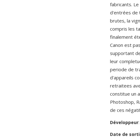
fabricants. L
d'entrées de 
brutes, la vi
compris les t
finalement ét
Canon est pas
supportant de
leur completu
periode de tr
d'appareils c
retraitees av
constitue un 
Photoshop, Ra
de ces négati
Développeur
Date de sorti