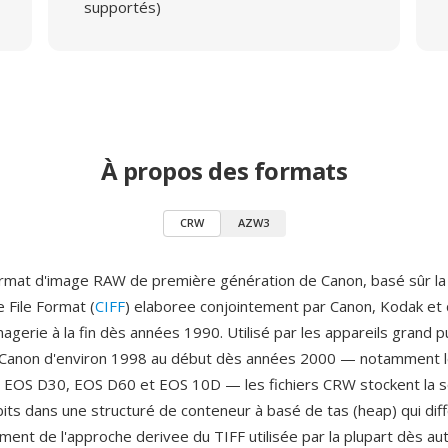
supportés)
À propos des formats
CRW
AZW3
rmat d'image RAW de première génération de Canon, basé sûr la 
File Format (
CIFF
) elaboree conjointement par Canon, Kodak et 
magerie à la fin dès années 1990. Utilisé par les appareils grand pu
Canon d'environ 1998 au début dès années 2000 — notamment 
EOS D30, EOS D60 et EOS 10D — les fichiers CRW stockent la so
bits dans une structuré de conteneur à basé de tas (heap) qui dif
ent de l'approche derivee du TIFF utilisée par la plupart dès au