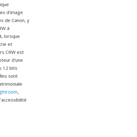
hique
ées d'image
es de Canon, y
CRW à
4, lorsque
rie et
ers CRW est
pteur d'une
s 12 bits
lles sont
atrimoniale
ightroom
,
accessibilité