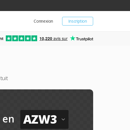
Connexion
Inscription
nt
10,220
avis sur
tuit
AZW3
en