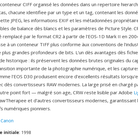
e conteneur CIFF organisé les données dans un repertoire hierarc
tas, chacune identifiee par un type et un tag, contenant les donn
gnette JPEG, les informations EXIF et les métadonnées propriétair
ables de balance dès blancs et les paramètres de Picture Style. 
é remplacé par le format CR2 à partir de l'EOS-1D Mark II en 200
se à un conteneur TIFF plus conforme àux conventions de l'indust
 plus grandes profondeurs de bits. L'un dès avantages dès fichi
de historique : ils préservent les données brutes originales du ca
ansition importante de la photographie numérique, et les capture
omme l'EOS D30 produisent encore d'excellents résultats lorsqu'e
ec dès convertisseurs RAW modernes. La large prisé en chargé p
autre point fort — malgré son age, CRW reste lisible par Adobe
L
wTherapee et d'autres convertisseurs modernes, garantissant l'
fs numériques pionniers.
:
Canon
e initiale
: 1998