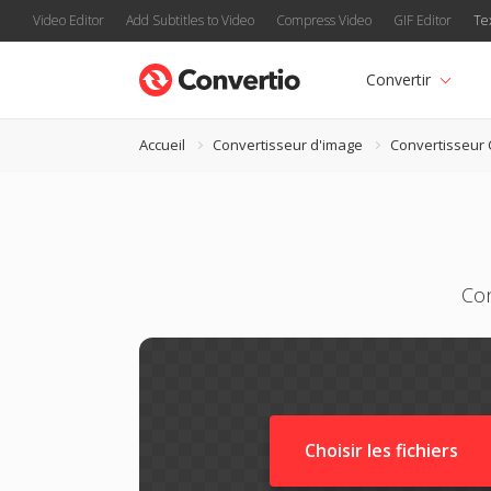
Video Editor
Add Subtitles to Video
Compress Video
GIF Editor
Te
Convertir
Accueil
Convertisseur d'image
Convertisseur
Con
Choisir les fichiers