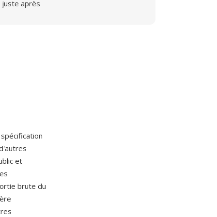
juste après
spécification
d'autres
blic et
les
rtie brute du
fère
tres