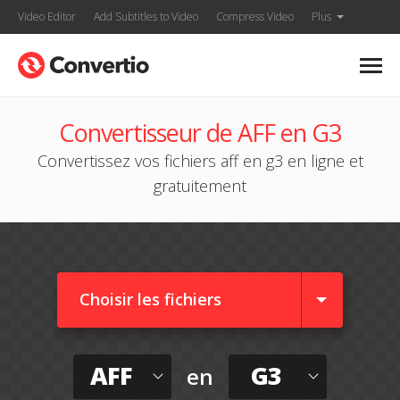
Video Editor
Add Subtitles to Video
Compress Video
Plus
Convertisseur de AFF en G3
Convertissez vos fichiers aff en g3 en ligne et
gratuitement
Choisir les fichiers
AFF
G3
en