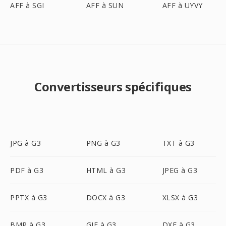
AFF à SGI
AFF à SUN
AFF à UYVY
Convertisseurs spécifiques
JPG à G3
PNG à G3
TXT à G3
PDF à G3
HTML à G3
JPEG à G3
PPTX à G3
DOCX à G3
XLSX à G3
BMP à G3
GIF à G3
DXF à G3