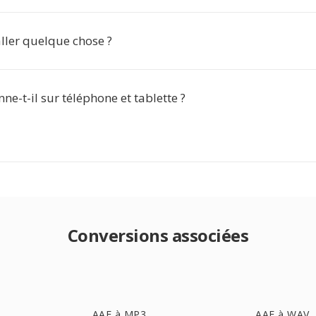
aller quelque chose ?
nne-t-il sur téléphone et tablette ?
Conversions associées
AAF à MP3
AAF à WAV