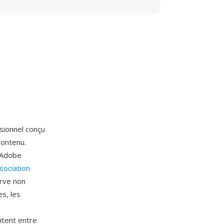
sionnel conçu
contenu.
t Adobe
ociation
erve non
s, les
itent entre