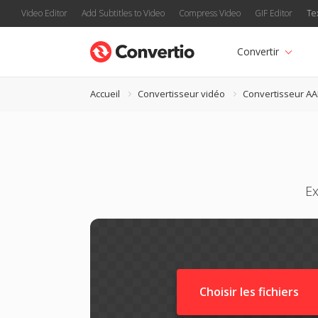
Video Editor
Add Subtitles to Video
Compress Video
GIF Editor
Te
Convertir
Accueil
Convertisseur vidéo
Convertisseur AA
Ex
Choisir les fichiers