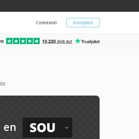
Connexion
Inscription
nt
10,220
avis sur
ite
SOU
en