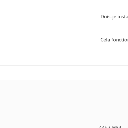
Dois-je inst
Cela fonctio
AAF à MP4