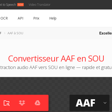
xt to Speech
Video Translator
OCR
API
Prix
Help
Excelle
F
AAF à SOU
Convertisseur AAF en SOU
traction audio AAF vers SOU en ligne — rapide et gratu
AAF