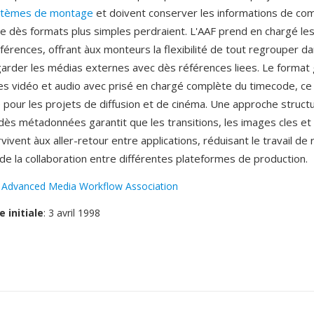
stèmes de montage
et doivent conserver les informations de co
 dès formats plus simples perdraient. L'AAF prend en chargé le
férences, offrant àux monteurs la flexibilité de tout regrouper da
 garder les médias externes avec dès références liees. Le format
tes vidéo et audio avec prisé en chargé complète du timecode, ce q
e pour les projets de diffusion et de cinéma. Une approche struct
dès métadonnées garantit que les transitions, les images cles et 
rvivent àux aller-retour entre applications, réduisant le travail de
 de la collaboration entre différentes plateformes de production.
:
Advanced Media Workflow Association
e initiale
: 3 avril 1998