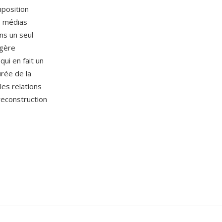
mposition
s médias
ns un seul
 gère
ui en fait un
urée de la
les relations
 reconstruction