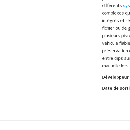
différents
sy
complexes que
intégrés et ré
fichier où de
plusieurs pis
vehicule fiabl
préservation 
entre clips su
manuelle lors
Développeur
Date de sorti