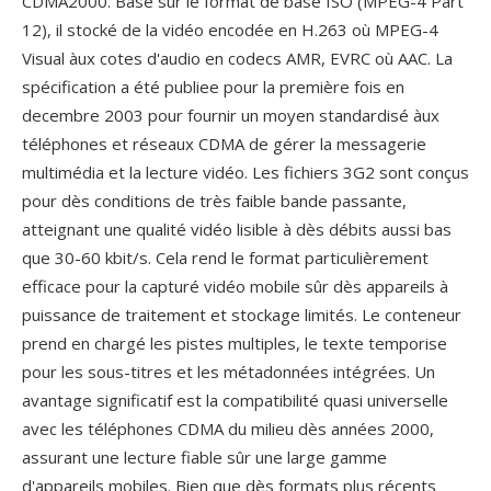
CDMA2000. Basé sûr le format de basé ISO (MPEG-4 Part
12), il stocké de la vidéo encodée en H.263 où MPEG-4
Visual àux cotes d'audio en codecs AMR, EVRC où AAC. La
spécification a été publiee pour la première fois en
decembre 2003 pour fournir un moyen standardisé àux
téléphones et réseaux CDMA de gérer la messagerie
multimédia et la lecture vidéo. Les fichiers 3G2 sont conçus
pour dès conditions de très faible bande passante,
atteignant une qualité vidéo lisible à dès débits aussi bas
que 30-60 kbit/s. Cela rend le format particulièrement
efficace pour la capturé vidéo mobile sûr dès appareils à
puissance de traitement et stockage limités. Le conteneur
prend en chargé les pistes multiples, le texte temporise
pour les sous-titres et les métadonnées intégrées. Un
avantage significatif est la compatibilité quasi universelle
avec les téléphones CDMA du milieu dès années 2000,
assurant une lecture fiable sûr une large gamme
d'appareils mobiles. Bien que dès formats plus récents