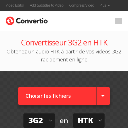
Video Editor
Add Subtitles to Video
Compress Video
Plus
Convertisseur 3G2 en HTK
Obtenez un audio HTK à partir de vos vidéos 3G2
rapidement en ligne
Choisir les fichiers
3G2
HTK
en