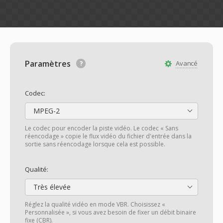
Paramètres
Avancé
Codec:
MPEG-2
Le codec pour encoder la piste vidéo. Le codec « Sans
réencodage » copie le flux vidéo du fichier d'entrée dans la
sortie sans réencodage lorsque cela est possible.
Qualité:
Très élevée
Réglez la qualité vidéo en mode VBR. Choisissez «
Personnalisée », si vous avez besoin de fixer un débit binaire
fixe (CBR).