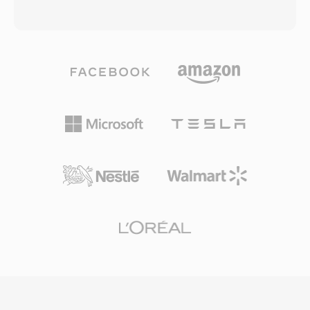
prend en chargé les pistes multiples, le texte
neutre vis-à-vis dès fournisseurs pour
temporise pour les sous-titres et les
transporter de la vidéo, de l&#039;audio et dès
métadonnées intégrées. Un avantage
métadonnées descriptives riches entre
significatif est la compatibilité quasi universelle
différents systèmes et plateformes de
avec les téléphones CDMA du milieu dès
production. Le format prend en chargé un large
années 2000, assurant une lecture fiable sûr
éventail de codecs professionnels incluant
une large gamme d&#039;appareils mobiles.
MPEG-2, AVC-Intra, DNxHD, DNxHR, ProRes et
Bien que dès formats plus récents comme le
JPEG 2000, le rendant adaptable à différents
MP4 aient supplanté le 3G2 pour la plupart dès
niveaux de qualité, du montage proxy à
usages, il reste utile pour travailler avec du
l&#039;archive en qualité master. Un cadre de
contenu mobile ancien et dans les situations
métadonnées étendu est l&#039;une dès
où la taille minimale de fichier est la
caractéristiques definitoires du MXF,
preoccupation première.
transportant dès informations de production
telles que les timecodes, noms de clips,
marqueurs descriptifs, références source et
paramètres techniques au sein d&#039;un