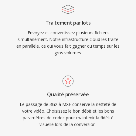
schéma d&#039;encodage Key-Length-Value
(KLV) structuré. Ces métadonnées
Traitement par lots
accompagnent le contenu tout au long de la
Envoyez et convertissez plusieurs fichiers
chaîne de production, réduisant le risque de
simultanément. Notre infrastructure cloud les traite
perte d&#039;information lorsque les fichiers
en parallèle, ce qui vous fait gagner du temps sur les
transitent entre l&#039;ingestion, le montage,
gros volumes.
le graphisme, la diffusion et les systèmes
d&#039;archivage. Les fichiers MXF utilisent un
système de patron operationnel definissant
différents niveaux de complexité, dès simples
paquets mono-élément (OP1à) àux listés de
Qualité préservée
lecture multi-éléments complexes. Les
Le passage de 3G2 à MXF conserve la netteté de
principaux fabricants d&#039;équipements de
votre vidéo. Choisissez le bon débit et les bons
paramètres de codec pour maintenir la fidélité
diffusion et les systèmes de flux de travail basé
visuelle lors de la conversion.
sûr fichiers prennent universellement en chargé
le MXF, et il sert de format d&#039;échange