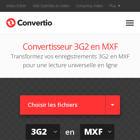
Video Editor
Add Subtitles to Video
Compress Video
Plus
Convertisseur 3G2 en MXF
Transformez vos enregistrements 3G2 en MXF
pour une lecture universelle en ligne
Choisir les fichiers
3G2
MXF
en