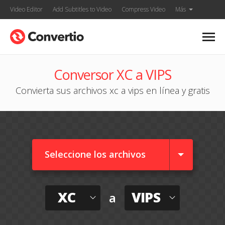
Video Editor
Add Subtitles to Video
Compress Video
Más
Conversor XC a VIPS
Convierta sus archivos xc a vips en línea y gratis
Seleccione los archivos
XC
VIPS
a