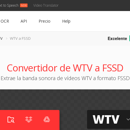
xt to Speech
Video Translator
OCR
API
Precio
Help
Excelente
TV
WTV a FSSD
Convertidor de WTV a FSSD
Extrae la banda sonora de vídeos WTV a formato FSSD
WTV