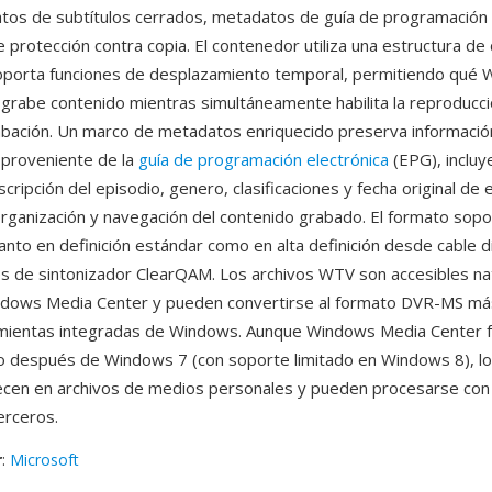
os de subtítulos cerrados, metadatos de guía de programación 
 protección contra copia. El contenedor utiliza una estructura de 
oporta funciones de desplazamiento temporal, permitiendo qué
grabe contenido mientras simultáneamente habilita la reproducc
grabación. Un marco de metadatos enriquecido preserva informació
 proveniente de la
guía de programación electrónica
(EPG), incluye
ripción del episodio, genero, clasificaciones y fecha original de 
a organización y navegación del contenido grabado. El formato sopo
nto en definición estándar como en alta definición desde cable di
s de sintonizador ClearQAM. Los archivos WTV son accesibles n
ndows Media Center y pueden convertirse al formato DVR-MS má
mientas integradas de Windows. Aunque Windows Media Center 
 después de Windows 7 (con soporte limitado en Windows 8), lo
en en archivos de medios personales y pueden procesarse con
erceros.
r
:
Microsoft