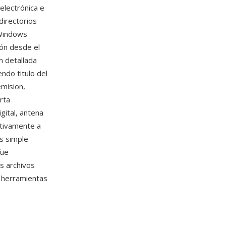
electrónica e
directorios
 Windows
ión desde el
n detallada
ndo titulo del
emision,
rta
gital, antena
ativamente a
s simple
fue
s archivos
 herramientas