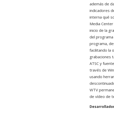
además de dat
indicadores de
interna qué s
Media Center 
inicio de la 
del programa
programa, desc
facilitando l
grabaciones ta
ATSC y fuente
través de Wi
usando herra
descontinuado
WTV permanec
de vídeo de t
Desarrollado