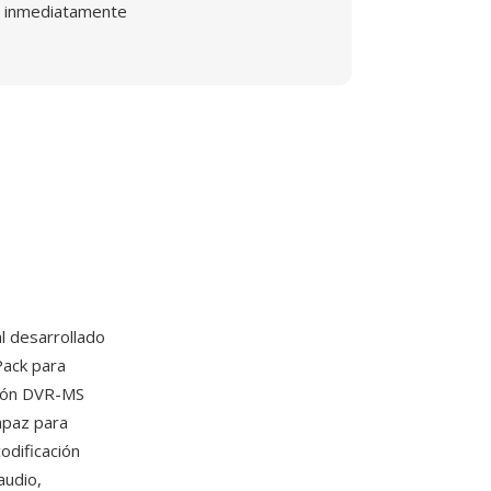
inmediatamente
l desarrollado
Pack para
ción DVR-MS
apaz para
odificación
audio,