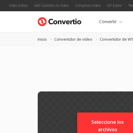
Video Editor
Add Subtitles to Video
Compress Video
GIF Editor
Te
Convertir
Inicio
Convertidor de vídeo
Convertidor de W
Seleccione los
archivos