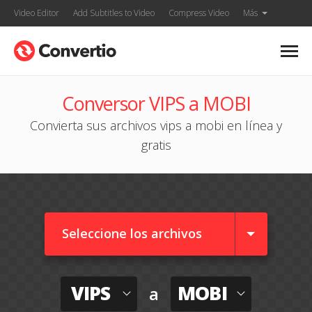
Video Editor
Add Subtitles to Video
Compress Video
Más
Conversor VIPS a MOBI
Convierta sus archivos vips a mobi en línea y
gratis
Seleccione los archivos
VIPS
MOBI
a