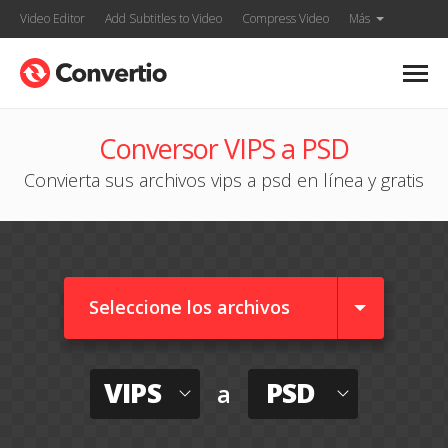
Video Editor
Add Subtitles to Video
Compress Video
Más
Conversor VIPS a PSD
Convierta sus archivos vips a psd en línea y gratis
Seleccione los archivos
VIPS
PSD
a