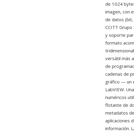
de 1024 bytes
imagen, con e
de datos (bit,
CCITT Grupo 3
y soporte par
formato acom
tridimensiona
versátil más 
de programaci
cadenas de p
gráfico — un 
LabVIEW. Una 
numéricos uti
flotante de d
metadatos de 
aplicaciones 
información. 