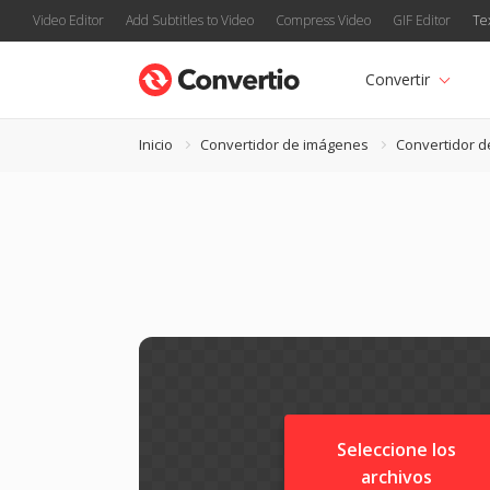
Video Editor
Add Subtitles to Video
Compress Video
GIF Editor
Te
Convertir
Inicio
Convertidor de imágenes
Convertidor d
Seleccione los
archivos