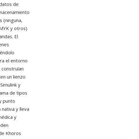
 datos de
almacenamiento
s (ninguna,
CMYK y otros)
andas. El
enes
iéndolo
ra el entorno
 construían
n un lienzo
Simulink y
gama de tipos
y punto
nativa y lleva
médica y
rden
de Khoros