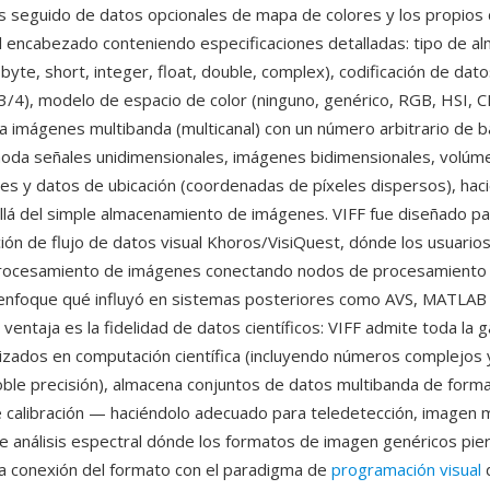
 seguido de datos opcionales de mapa de colores y los propios
l encabezado conteniendo especificaciones detalladas: tipo de 
 byte, short, integer, float, double, complex), codificación de dato
/4), modelo de espacio de color (ninguno, genérico, RGB, HSI, 
a imágenes multibanda (multicanal) con un número arbitrario de b
oda señales unidimensionales, imágenes bidimensionales, volúm
les y datos de ubicación (coordenadas de píxeles dispersos), hac
allá del simple almacenamiento de imágenes. VIFF fue diseñado pa
ón de flujo de datos visual Khoros/VisiQuest, dónde los usuarios
rocesamiento de imágenes conectando nodos de procesamiento e
enfoque qué influyó en sistemas posteriores como AVS, MATLAB 
ventaja es la fidelidad de datos científicos: VIFF admite toda la 
lizados en computación científica (incluyendo números complejos 
oble precisión), almacena conjuntos de datos multibanda de forma 
calibración — haciéndolo adecuado para teledetección, imagen 
de análisis espectral dónde los formatos de imagen genéricos pie
La conexión del formato con el paradigma de
programación visual