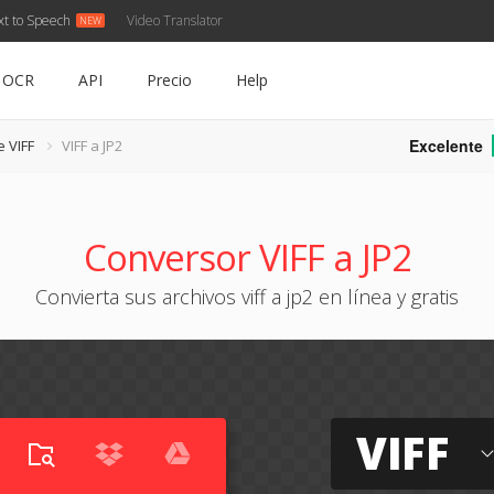
xt to Speech
Video Translator
OCR
API
Precio
Help
Excelente
e VIFF
VIFF a JP2
Conversor VIFF a JP2
Convierta sus archivos viff a jp2 en línea y gratis
VIFF