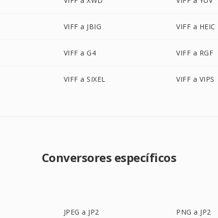
VIFF a XWD
VIFF a YUV
VIFF a JBIG
VIFF a HEIC
VIFF a G4
VIFF a RGF
VIFF a SIXEL
VIFF a VIPS
Conversores específicos
JPEG a JP2
PNG a JP2