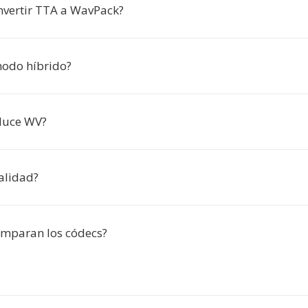
nvertir TTA a WavPack?
modo híbrido?
duce WV?
alidad?
mparan los códecs?