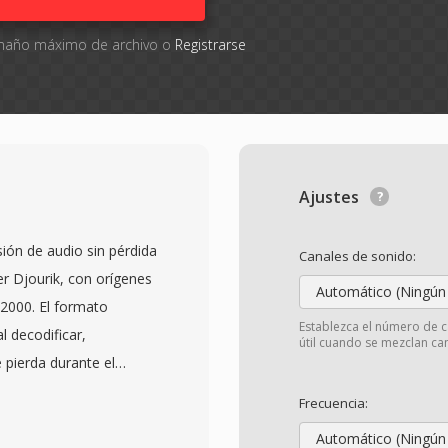
tamaño máximo de archivo o
Registrarse
Ajustes
ión de audio sin pérdida
Canales de sonido:
r Djourik, con orígenes
Automático (Ningún
 2000. El formato
Establezca el número de c
al decodificar,
útil cuando se mezclan can
 pierda durante el
maneja tanto audio de
Frecuencia:
lta resolución con
Automático (Ningún
éndolo adecuado tanto