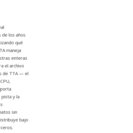
al
s de los años
ntizando qué
 TTA maneja
stras enteras
a el archivo
as de TTA — el
 CPU,
oporta
pista y la
os
matos sin
istribuye bajo
rceros.