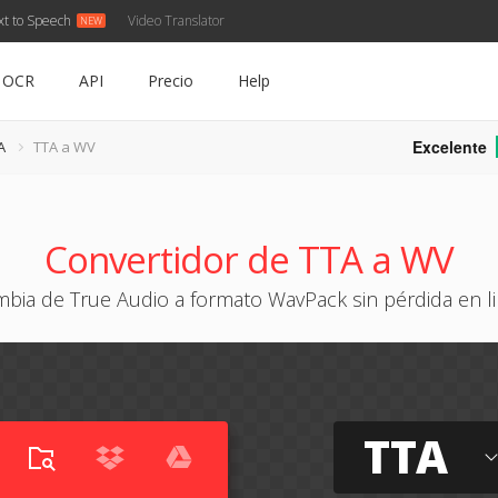
xt to Speech
Video Translator
OCR
API
Precio
Help
Excelente
A
TTA a WV
Convertidor de TTA a WV
bia de True Audio a formato WavPack sin pérdida en l
TTA