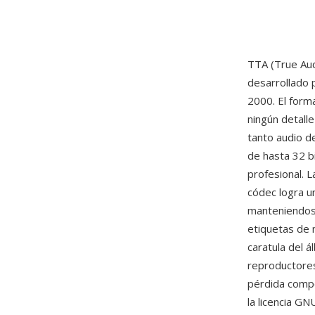
TTA (True Aud
desarrollado 
2000. El forma
ningún detall
tanto audio d
de hasta 32 b
profesional. 
códec logra u
manteniendose
etiquetas de 
caratula del á
reproductores
pérdida comp
la licencia G