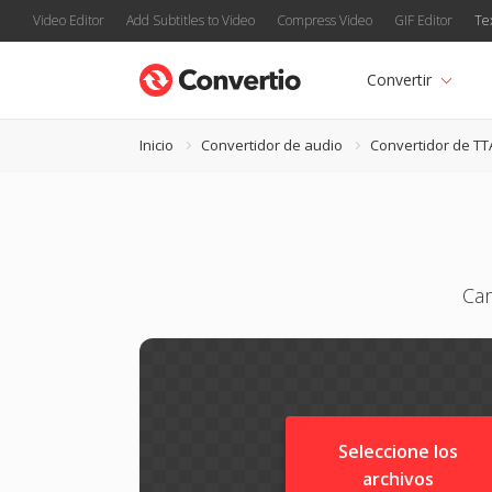
Video Editor
Add Subtitles to Video
Compress Video
GIF Editor
Te
Convertir
Inicio
Convertidor de audio
Convertidor de TT
Cam
Seleccione los
archivos