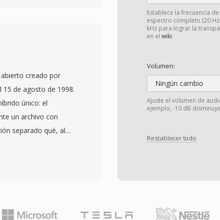
chivo profesional. La
Establece la frecuencia d
espectro completo (20 Hz -
fortalezas definitorias
kHz para lograr la transp
en el
wiki
.
y decodificación rápidas
ose ligero incluso en
Volumen:
vo soporta etiquetas de
abierto creado por
o qué la información de
Ningún cambio
el 15 de agosto de 1998.
 audio. El soporte de
Ajuste el volumen de audi
brido único: el
ejemplo, -10 dB disminuye
s portátiles, dando a
nte un archivo con
ormatos sin pérdida
ión separado qué, al
rencia de código abierto
Restablecer todo
inal bit a bit. Los
fomentando la adopción
 solo el archivo con
. Aunque códecs más
vo conservan ambos. El
yor parte del
ta entero de 32 bits y
 sirviendo a usuarios
as de muestreo de hasta
transparente.
mente amplias para