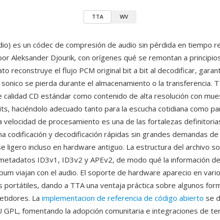
TTA
WV
io) es un códec de compresión de audio sin pérdida en tiempo re
por Aleksander Djourik, con orígenes qué se remontan a principio
to reconstruye el flujo PCM original bit a bit al decodificar, gara
e sonico se pierda durante el almacenamiento o la transferencia.
e calidad CD estándar como contenido de alta resolución con mue
its, haciéndolo adecuado tanto para la escucha cotidiana como par
La velocidad de procesamiento es una de las fortalezas definitori
na codificación y decodificación rápidas sin grandes demandas de
 ligero incluso en hardware antiguo. La estructura del archivo s
metadatos ID3v1, ID3v2 y APEv2, de modo qué la información de 
lbum viajan con el audio. El soporte de hardware aparecio en vari
 portátiles, dando a TTA una ventaja práctica sobre algunos for
etidores. La
implementacion de referencia de código abierto
se d
NU GPL, fomentando la adopción comunitaria e integraciones de te