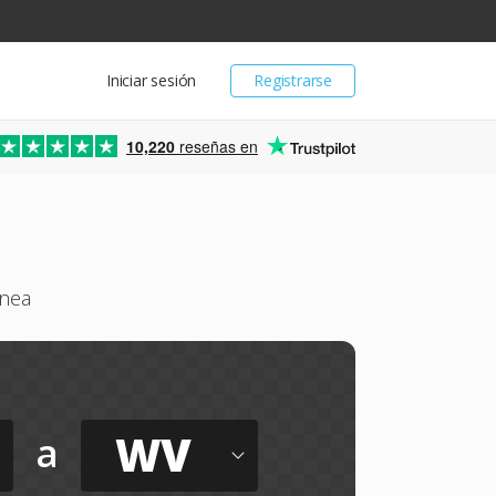
Iniciar sesión
Registrarse
10,220
reseñas en
inea
WV
a