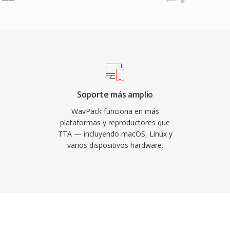
omo soporte. Las tasas
rdida típicamente
 original, competitivas
 en cierto material. La
teriores acelera
rdware moderno. La
 bajo licencia BSD y se
Soporte más amplio
g y numerosas otras
WavPack funciona en más
metadatos enriquecidos
plataformas y reproductores que
TTA — incluyendo macOS, Linux y
ntegradas y valores
varios dispositivos hardware.
anizativas incluso de la