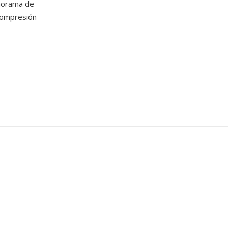
norama de
 compresión