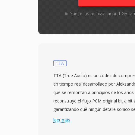
Suelte los archivos aquí. 1 GB 
TTA
TTA (True Audio) es un códec de compres
en tiempo real desarrollado por Aleksande
qué se remontan a principios de los años
reconstruye el flujo PCM original bit a bit 
garantizando qué ningún detalle sonico se
almacenamiento o la transferencia. TTA 
leer más
calidad CD estándar como contenido de a
muestras enteras de hasta 32 bits, haci