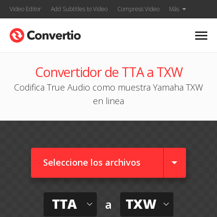
Video Editor
Add Subtitles to Video
Compress Video
Más
Convertidor de TTA a TXW
Codifica True Audio como muestra Yamaha TXW
en linea
Seleccione los archivos
TTA
TXW
a