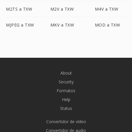
M2TS a TXW
M2V a TXW
M4V a TXW
MJPEG a TXW
MKV a TXW
MOD a TXW
About
Security
Formatos
Help
Status
Convertidor de vídeo
Convertidor de audio