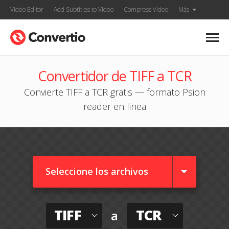
Video Editor
Add Subtitles to Video
Compress Video
Más
Convertidor de TIFF a TCR
Convierte TIFF a TCR gratis — formato Psion
reader en linea
Seleccione los archivos
TIFF
TCR
a