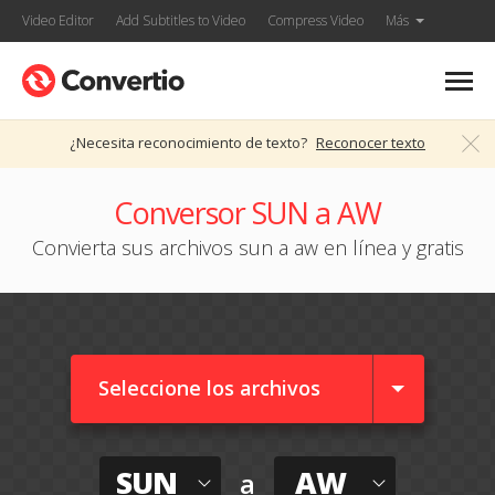
Video Editor
Add Subtitles to Video
Compress Video
Más
¿Necesita reconocimiento de texto?
Reconocer texto
Conversor SUN a AW
Convierta sus archivos sun a aw en línea y gratis
Seleccione los archivos
SUN
AW
a