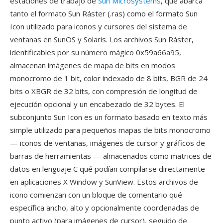
estaciones de trabajo de
Sun Microsystems
, qué abarca
tanto el formato Sun Ráster (.ras) como el formato Sun
Icon utilizado para iconos y cursores del sistema de
ventanas en SunOS y Solaris. Los archivos Sun Ráster,
identificables por su número mágico 0x59a66a95,
almacenan imágenes de mapa de bits en modos
monocromo de 1 bit, color indexado de 8 bits, BGR de 24
bits o XBGR de 32 bits, con compresión de longitud de
ejecución opcional y un encabezado de 32 bytes. El
subconjunto Sun Icon es un formato basado en texto más
simple utilizado para pequeños mapas de bits monocromo
— iconos de ventanas, imágenes de cursor y gráficos de
barras de herramientas — almacenados como matrices de
datos en lenguaje C qué podían compilarse directamente
en aplicaciones X Window y SunView. Estos archivos de
icono comienzan con un bloque de comentario qué
específica ancho, alto y opcionalmente coordenadas de
punto activo (para imágenes de cursor), seguido de