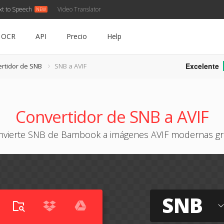
xt to Speech
Video Translator
OCR
API
Precio
Help
Excelente
rtidor de SNB
SNB a AVIF
Convertidor de SNB a AVIF
nvierte SNB de Bambook a imágenes AVIF modernas gra
SNB