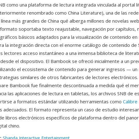
B como una plataforma de lectura integrada vinculada al portal li
teriormente renombrado como China Literature), una de las rede
n línea más grandes de China qué alberga millones de novelas web 
El formato soportaba texto reajustable, navegación por capítulos,
gráficos básicos adaptados para la visualización de contenido en 
ra la integración directa con el enorme catálogo de contenido de
s lectores acceso instantáneo a una inmensa biblioteca de literat
desde el dispositivo. El Bambook se ofreció inicialmente a un pre
tilizando el ecosistema de contenido para generar ingresos — u
trategias similares de otros fabricantes de lectores electrónicos.
ware Bambook fue finalmente descontinuada a medida qué el mer
cia las aplicaciones de lectura en tabletas, los archivos SNB de 
tirse a formatos estándar utilizando herramientas como
Calibre
 adecuados. El formato representa un caso de estudio interesa
e libros electrónicos específicos de plataforma dentro del pano
ital chino.
r
:
Shanda Interactive Entertainment