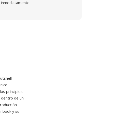
inmediatamente
utshell
ónico
os principios
 dentro de un
producción
ambook y su