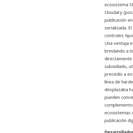
ecosistema SN
Cloudary (pos
publicación e
serializada. 
controles tipo
Una ventaja e
brindando a lo
directamente 
subsidiado, u
precedio a es
línea de hard
desplazaba ha
pueden conver
complementos
ecosistemas d
publicación dig
Desarrollado