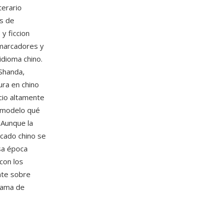
terario
s de
y ficcion
 marcadores y
idioma chino.
 Shanda,
ura en chino
cio altamente
n modelo qué
 Aunque la
cado chino se
esa época
con los
nte sobre
rama de