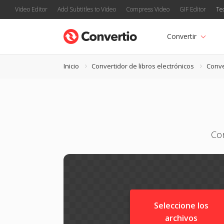
Video Editor
Add Subtitles to Video
Compress Video
GIF Editor
Te
Convertir
Inicio
Convertidor de libros electrónicos
Conve
Co
Seleccione los
archivos