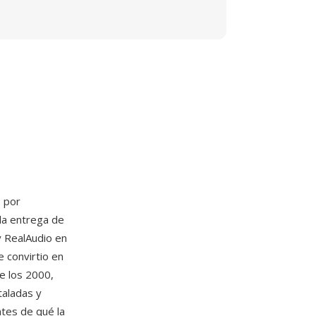
 por
la entrega de
 RealAudio en
 convirtio en
e los 2000,
taladas y
tes de qué la