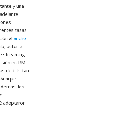
stante y una
adelante,
iones
erentes tasas
ción al
ancho
lo, autor e
de streaming
resión en RM
as de bits tan
. Aunque
dernas, los
do
ué adoptaron