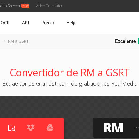
xt to Speech
Video Translator
OCR
API
Precio
Help
Excelente
M
RM a GSRT
Convertidor de RM a GSRT
Extrae tonos Grandstream de grabaciones RealMedia
RM