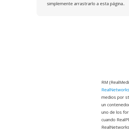
simplemente arrastrarlo a esta página..
RM (RealMedia
RealNetwork
medios por st
un contenedor
uno de los fo
cuando RealPl
RealNetworks 