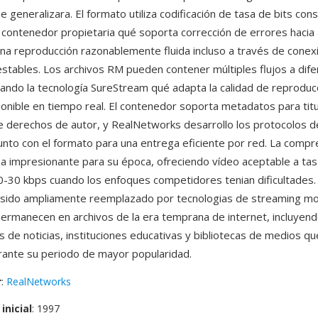
 generalizara. El formato utiliza codificación de tasa de bits con
 contenedor propietaria qué soporta corrección de errores hacia 
na reproducción razonablemente fluida incluso a través de conex
nestables. Los archivos RM pueden contener múltiples flujos a dif
itando la tecnología SureStream qué adapta la calidad de reproduc
onible en tiempo real. El contenedor soporta metadatos para titu
e derechos de autor, y RealNetworks desarrollo los protocolos 
nto con el formato para una entrega eficiente por red. La comp
a impresionante para su época, ofreciendo vídeo aceptable a tas
-30 kbps cuando los enfoques competidores tenian dificultades
 sido ampliamente reemplazado por tecnologias de streaming mo
ermanecen en archivos de la era temprana de internet, incluyen
s de noticias, instituciones educativas y bibliotecas de medios q
ante su periodo de mayor popularidad.
r
:
RealNetworks
inicial
: 1997