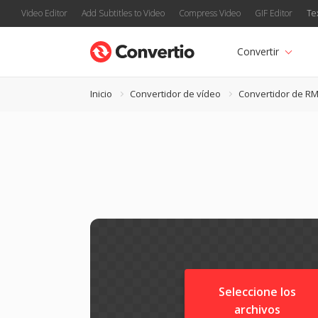
Video Editor
Add Subtitles to Video
Compress Video
GIF Editor
Te
Convertir
Inicio
Convertidor de vídeo
Convertidor de R
Seleccione los
archivos