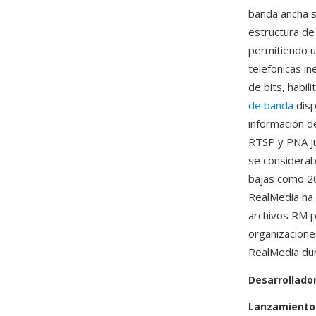
banda ancha se
estructura de
permitiendo u
telefonicas i
de bits, habil
de banda
disp
información d
RTSP y PNA ju
se considerab
bajas como 20
RealMedia ha
archivos RM p
organizacione
RealMedia dur
Desarrollado
Lanzamiento 