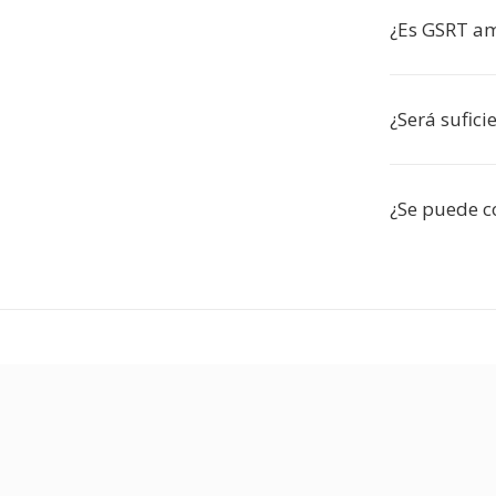
¿Es GSRT a
¿Será sufici
¿Se puede co