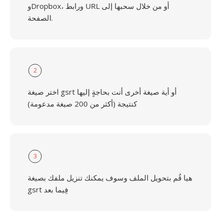
وDropbox، ورابط URL أو من خلال سحبها إلى
الصفحة.
2
اختر صيغة gsrt أو أية صيغة أخرى أنت بحاجةٍ إليها
كنتيجة (أكثر من 200 صيغة مدعومة)
3
هيا قُم بتحويل الملف وسوف يمكنك تنزيل ملفك بصيغة
gsrt فِيما بعد