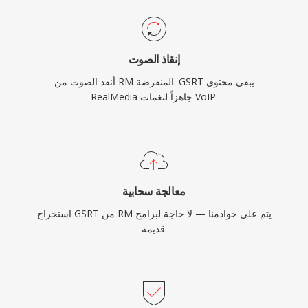
إنقاذ الصوت
أنقذ الصوت من RM المنقرضة. GSRT يبقي محتوى
RealMedia جاهزاً لنغمات VoIP.
معالجة سحابية
استخراج GSRT من RM يتم على خوادمنا — لا حاجة لبرامج
قديمة.