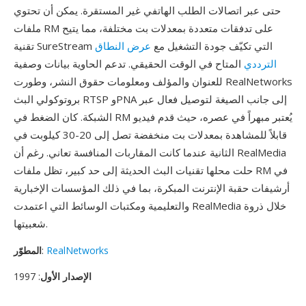
حتى عبر اتصالات الطلب الهاتفي غير المستقرة. يمكن أن تحتوي
ملفات RM على تدفقات متعددة بمعدلات بت مختلفة، مما يتيح
تقنية SureStream التي تكيّف جودة التشغيل مع
عرض النطاق
الترددي
المتاح في الوقت الحقيقي. تدعم الحاوية بيانات وصفية
للعنوان والمؤلف ومعلومات حقوق النشر، وطورت RealNetworks
بروتوكولي البث RTSP وPNA إلى جانب الصيغة لتوصيل فعال عبر
الشبكة. كان الضغط في RM يُعتبر مبهراً في عصره، حيث قدم فيديو
قابلاً للمشاهدة بمعدلات بت منخفضة تصل إلى 20-30 كيلوبت في
الثانية عندما كانت المقاربات المنافسة تعاني. رغم أن RealMedia
حلت محلها تقنيات البث الحديثة إلى حد كبير، تظل ملفات RM في
أرشيفات حقبة الإنترنت المبكرة، بما في ذلك المؤسسات الإخبارية
والتعليمية ومكتبات الوسائط التي اعتمدت RealMedia خلال ذروة
شعبيتها.
RealNetworks
:
المطوّر
الإصدار الأول
: 1997