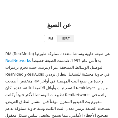
عن الصيغ
RM
GSRT
RM (RealMedia) هي صيغة حاوية وسائط متعددة مملوكة طورتها
بدءاً من عام 1997. صُممت الصيغة خصيصاً
RealNetworks
لتوصيل الوسائط المتدفقة عبر الإنترنت، حيث تحزم ترميزات
RealVideo وRealAudio في حاوية محسّنة للتشغيل بنطاق ترددي
منخفض. أصبحت RM واحدة من صيغ البث المهيمنة في أواخر
التسعينيات وأوائل الألفية الثالثة، عندما كان RealPlayer من بين
تطبيقات الوسائط الأكثر تثبيتاً وكانت RealNetworks رائدة في
مفهوم بث الفيديو المخزن مؤقتاً قبل انتشار النطاق العريض.
تستخدم الصيغة ترميز معدل البت الثابت وبنية حاوية مملوكة تدعم
تصحيح الأخطاء الأمامي، مما يسمح بتشغيل سلس بشكل معقول