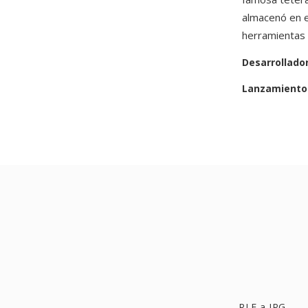
almacenó en e
herramientas 
Desarrollado
Lanzamiento 
RLE a JPG