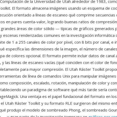
a Computación de la Universidad de Utah alrededor de 1983, como
oolkit. El formato almacena imágenes usando un esquema de codi
jecución orientado a líneas de escaneo qué comprime secuencias 
icos en pares cuenta-valor, logrando buenas ratios de compresión
grandes áreas de color sólido — típicas de gráficos generados 
 escenas renderizadas comunes en la investigación informática d
e de 1 a 255 canales de color por píxel, con 8 bits por canal, e i
é específica las dimensiones de la imagen, el número de canales,
pa de colores opcional. El formato permite incluir datos de canal 
l, y las líneas de escaneo vacías (qué coinciden con el color de f
letamente para mayor compresión. El Utah Ráster Toolkit propo
herramientas de línea de comandos Unix para manipular imágene
omo composición, escalado, rotación, manipulación de color y co
tableciendo un paradigma de software qué más tarde sería cont
eMagick. Una ventaja es el papel fundacional del formato en los
el Utah Ráster Toolkit y su formato RLE surgieron del mismo en
 qué produjo el modelo de sombreado Phong, el sombreado Gour
 — y gran parte de la investigación temprana en
gráficos por c