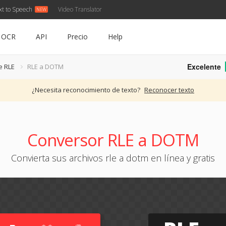
xt to Speech
Video Translator
OCR
API
Precio
Help
Excelente
e RLE
RLE a DOTM
¿Necesita reconocimiento de texto?
Reconocer texto
Conversor RLE a DOTM
Convierta sus archivos rle a dotm en línea y gratis