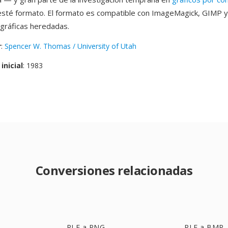
sté formato. El formato es compatible con ImageMagick, GIMP y
gráficas heredadas.
r
:
Spencer W. Thomas / University of Utah
inicial
: 1983
Conversiones relacionadas
RLE a PNG
RLE a BMP