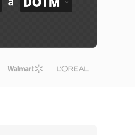
DOTM
a