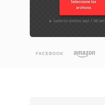
Seleccione los
archivos
Suelte los archivos aquí. 1 GB t