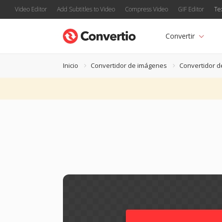
Video Editor
Add Subtitles to Video
Compress Video
GIF Editor
Te
Convertir
Inicio
Convertidor de imágenes
Convertidor d