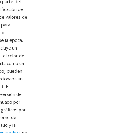
 parte del
ficación de
de valores de
 para
por
e la época.
ncluye un
 el color de
alfa como un
ondo) pueden
rcionaba un
s RLE —
nversión de
inuado por
 gráficos por
torno de
aud y la
omputadora
se