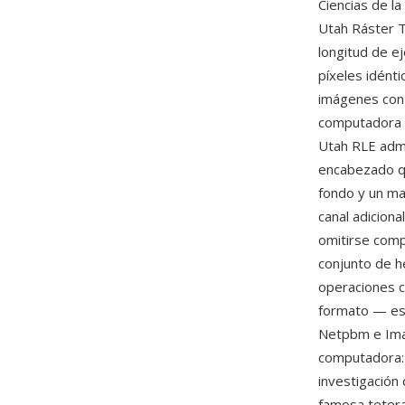
Ciencias de l
Utah Ráster T
longitud de e
píxeles idént
imágenes con 
computadora y
Utah RLE admit
encabezado qu
fondo y un ma
canal adiciona
omitirse comp
conjunto de 
operaciones c
formato — es
Netpbm e Imag
computadora: 
investigación
famosa tetera