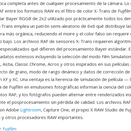
tica completa antes de cualquier procesamiento de la cámara. Lo
RAF entre los formatos RAW es el filtro de color X-Trans de Fujifilm
ar Bayer RGGB de 2x2 utilizado por prácticamente todos los d
X-Trans emplea un patrón semi-aleatorio de 6x6 qué distribuye l
a más orgánica, reduciendo el moire y el color falso sin requerir u
o bajo. Los archivos RAF de sensores X-Trans requieren algorit
specializados qué difieren del procesamiento Bayer estándar. E
datos extensos incluyendo la selección del modo Film Simulation 
a, Astia, Classic Chrome, Acros y otros inspirados en sus películas 
ecto de grano, modo de rango dinámico y datos de corrección de 
n XF y XC. Una ventaja es la herencia de simulación de película —
 de Fujifilm en emulsiones fotográficas informan la ciencia del co
tos RAF, y los fotógrafos pueden alternar entre renderizados in
ante el posprocesamiento sin pérdida de calidad. Los archivos RA
con Adobe
Lightroom
, Capture One, el propio X RAW Studio de Fuji
y otros procesadores RAW importantes.
r
:
Fujifilm