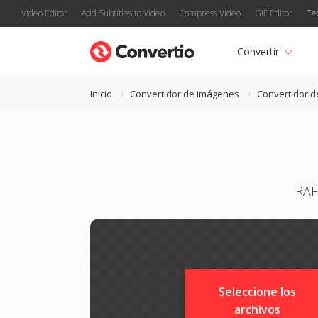
Video Editor
Add Subtitles to Video
Compress Video
GIF Editor
Te
Convertir
Inicio
Convertidor de imágenes
Convertidor d
RAF
Seleccione los
archivos