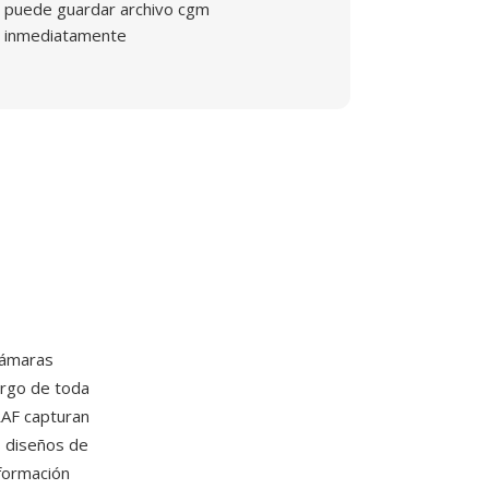
puede guardar archivo cgm
inmediatamente
cámaras
largo de toda
RAF capturan
s diseños de
formación