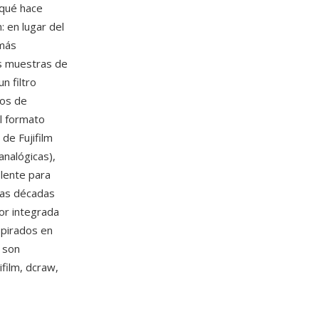
 qué hace
: en lugar del
emás
as muestras de
n filtro
mos de
l formato
de Fujifilm
analógicas),
lente para
 las décadas
lor integrada
spirados en
F son
film, dcraw,