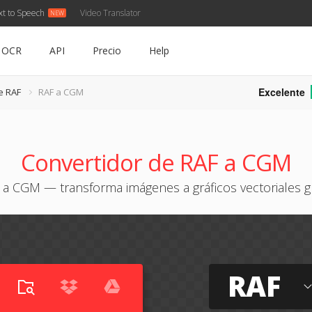
xt to Speech
Video Translator
OCR
API
Precio
Help
Excelente
e RAF
RAF a CGM
Convertidor de RAF a CGM
 a CGM — transforma imágenes a gráficos vectoriales gr
RAF