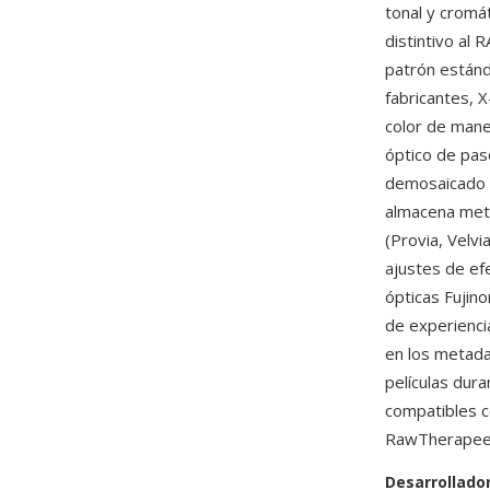
tonal y cromá
distintivo al 
patrón estánd
fabricantes, 
color de maner
óptico de pas
demosaicado e
almacena meta
(Provia, Velvi
ajustes de ef
ópticas Fujino
de experiencia
en los metada
películas dur
compatibles 
RawTherapee 
Desarrollado